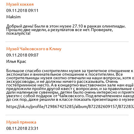
Музей хоккея
09.11.2018 09:11
Maksim
Добрый день! Были в этом музее 27.10 в рамках олимпиады.
Прошло две недели, а результатов все нет. Проверьте,
пожалуйста!
Музей Чайковского в Клину
09.11.2018 09:07
Илья Крас
Большое спасибо смотрителям музея за трепетное отношение к
экспонатам и внимательное отношение к посетителям. Все
смотрительницы музея охотно отвечали на наши вопросы, хотя 
экскурсоводы, и не должны ничего рассказывать. Очень
гостеприимное место. А в концертно-выставочном зале нам ещё
предложили пройти другой квест с вопросами, и за правильные
дали маленькие сувениры, детям было очень интересно и прият
увезти с собой подарок от Чайковского. Под впечатлением нахо
до сих пор, даже решили в классе показать презентацию о музее
https://ok.ru/profile/129867425285/album/872282609157/87228
Музей пряника
08.11.2018 23:31