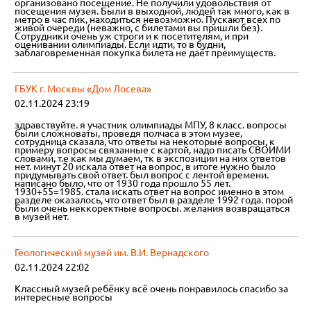
организовано посещение. Не получили удовольствия от
посещения музея. Были в выходной, людей так много, как в
метро в час пик, находиться невозможно. Пускают всех по
живой очереди (неважно, с билетами вы пришли без).
Сотрудники очень уж строги и к посетителям, и при
оценивании олимпиады. Если идти, то в будни,
заблаговременная покупка билета не даёт преимуществ.
ГБУК г. Москвы «Дом Лосева»
02.11.2024 23:19
здравствуйте. я участник олимпиады МПУ, 8 класс. вопросы
были сложноваты, проведя полчаса в этом музее,
сотрудница сказала, что ответы на некоторые вопросы, к
примеру вопросы связанные с картой, надо писать СВОИМИ
словами, т.е как мы думаем, тк в экспозиции на них ответов
нет. минут 20 искала ответ на вопрос, в итоге нужно было
придумывать свой ответ. был вопрос с лентой времени.
написано было, что от 1930 года прошло 55 лет.
1930+55=1985. стала искать ответ на вопрос именно в этом
разделе оказалось, что ответ был в разделе 1992 года. порой
были очень неккоректные вопросы. желания возвращаться
в музей нет.
Геологический музей им. В.И. Вернадского
02.11.2024 22:02
Классный музей ребёнку всё очень понравилось спасибо за
интересные вопросы