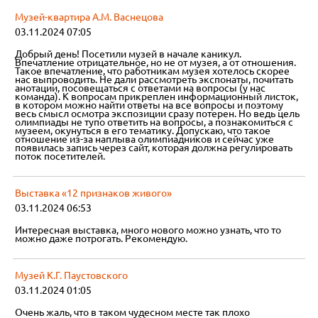
Музей-квартира А.М. Васнецова
03.11.2024 07:05
Добрый день! Посетили музей в начале каникул.
Впечатление отрицательное, но не от музея, а от отношения.
Такое впечатление, что работникам музея хотелось скорее
нас выпроводить. Не дали рассмотреть экспонаты, почитать
анотации, посовещаться с ответами на вопросы (у нас
команда). К вопросам прикреплен информационный листок,
в котором можно найти ответы на все вопросы и поэтому
весь смысл осмотра экспозиции сразу потерен. Но ведь цель
олимпиады не тупо ответить на вопросы, а познакомиться с
музеем, окунуться в его тематику. Допускаю, что такое
отношение из-за наплыва олимпиадников и сейчас уже
появилась запись через сайт, которая должна регулировать
поток посетителей.
Выставка «12 признаков живого»
03.11.2024 06:53
Интересная выставка, много нового можно узнать, что то
можно даже потрогать. Рекомендую.
Музей К.Г. Паустовского
03.11.2024 01:05
Очень жаль, что в таком чудесном месте так плохо