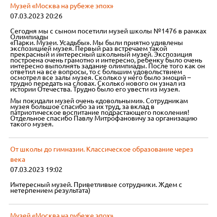
Музей «Москва на рубеже эпох»
07.03.2023 20:26
Сегодня мы с сыном посетили музей школы №1476 в рамках
Олимпиады
«Парки. Музеи. Усадьбы». Мы были приятно удивлены
экспозицией музея. Первый раз встречаем такой
прекрасный и интересный школьный музей. Экспозиция
построена очень грамотно и интересно, ребенку было очень
интересно выполнять задание олимпиады. После того как он
ответил на все вопросы, то с большим удовольствием
осмотрел все залы музея. Сколько у него было эмоций –
трудно передать на словах. Сколько нового он узнал из
истории Отечества. Трудно было его увести из музея.
Мы покидали музей очень «довольными». Сотрудникам
музея большое спасибо за их труд, за вклад в
патриотическое воспитание подрастающего поколения!
Отдельное спасибо Павлу Митрофановичу за организацию
такого музея.
От школы до гимназии. Классическое образование через
века
07.03.2023 19:02
Интересный музей. Приветливые сотрудники. Ждем с
нетерпением результата)
Музей «Москва на рубеже эпох»