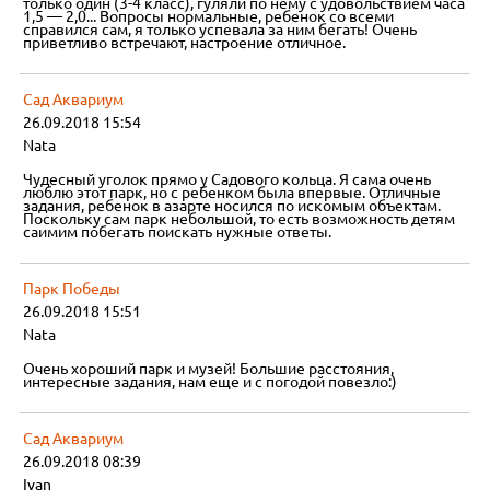
только один (3-4 класс), гуляли по нему с удовольствием часа
1,5 — 2,0... Вопросы нормальные, ребенок со всеми
справился сам, я только успевала за ним бегать! Очень
приветливо встречают, настроение отличное.
Сад Аквариум
26.09.2018 15:54
Nata
Чудесный уголок прямо у Садового кольца. Я сама очень
люблю этот парк, но с ребенком была впервые. Отличные
задания, ребенок в азарте носился по искомым объектам.
Поскольку сам парк небольшой, то есть возможность детям
саимим побегать поискать нужные ответы.
Парк Победы
26.09.2018 15:51
Nata
Очень хороший парк и музей! Большие расстояния,
интересные задания, нам еще и с погодой повезло:)
Сад Аквариум
26.09.2018 08:39
Ivan