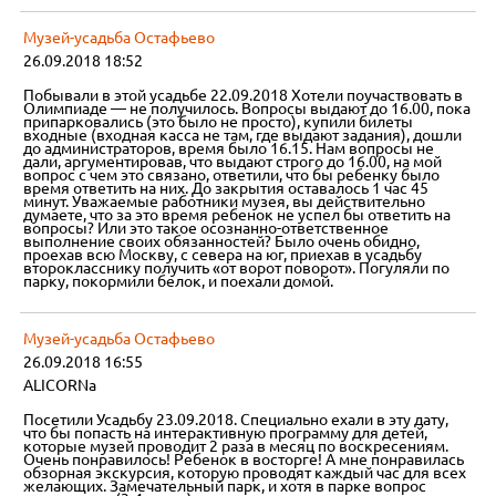
Музей-усадьба Остафьево
26.09.2018 18:52
Побывали в этой усадьбе 22.09.2018 Хотели поучаствовать в
Олимпиаде — не получилось. Вопросы выдают до 16.00, пока
припарковались (это было не просто), купили билеты
входные (входная касса не там, где выдают задания), дошли
до администраторов, время было 16.15. Нам вопросы не
дали, аргументировав, что выдают строго до 16.00, на мой
вопрос с чем это связано, ответили, что бы ребенку было
время ответить на них. До закрытия оставалось 1 час 45
минут. Уважаемые работники музея, вы действительно
думаете, что за это время ребенок не успел бы ответить на
вопросы? Или это такое осознанно-ответственное
выполнение своих обязанностей? Было очень обидно,
проехав всю Москву, с севера на юг, приехав в усадьбу
второкласснику получить «от ворот поворот». Погуляли по
парку, покормили белок, и поехали домой.
Музей-усадьба Остафьево
26.09.2018 16:55
ALICORNa
Посетили Усадьбу 23.09.2018. Специально ехали в эту дату,
что бы попасть на интерактивную программу для детей,
которые музей проводит 2 раза в месяц по воскресениям.
Очень понравилось! Ребенок в восторге! А мне понравилась
обзорная экскурсия, которую проводят каждый час для всех
желающих. Замечательный парк, и хотя в парке вопрос