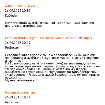
Дарвиновский музей
26.09.2018 20:14
KaDetky
Потрясающий музей! Огромный и современный! Задания
доступные, интересные.
Интерактивный музей «В гости к Хозяйке Медной горы»
26.09.2018 20:09
Professor
Сегодня были в музее с сыном-первоклассником. Мне очень
понравился и музей, и экскурсия, и мастер-класс, а сыну еще
и чаепитие:)
Из 10 вопросов у него (и у меня тоже) вызвал недоумение
только один: про некий предмет, который надо было найти на
стенде «Быт Урала». Не нашли! С остальным у людей,
внимательно слушающих экскурсовода (кстати, прекрасный
экскурсовод) и читавших сказы Бажова, проблем возникнуть
не должно.
Музей рекомендую.
Бабушкинский парк
26.09.2018 19:33
Veronika