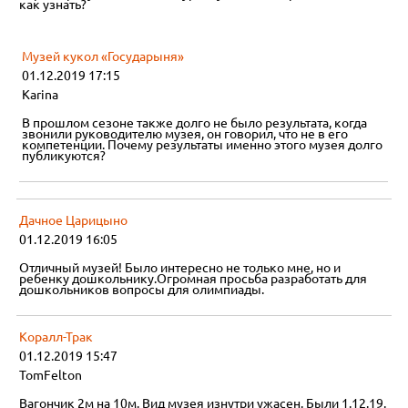
как узнать?
Музей кукол «Государыня»
01.12.2019 17:15
Karina
В прошлом сезоне также долго не было результата, когда
звонили руководителю музея, он говорил, что не в его
компетенции. Почему результаты именно этого музея долго
публикуются?
Дачное Царицыно
01.12.2019 16:05
Отличный музей! Было интересно не только мне, но и
ребенку дошкольнику.Огромная просьба разработать для
дошкольников вопросы для олимпиады.
Коралл-Трак
01.12.2019 15:47
TomFelton
Вагончик 2м на 10м. Вид музея изнутри ужасен. Были 1.12.19.