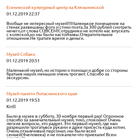
Есенинский культурный центр на Клязьминской
01.12.2019 22:37
Вообще не интересный музей!!!Маленькое помещение на
стенах развешаны фото и стихи поэта.За 300 рублей смотреть
нечего,от слова СОВСЕМ!Сотрудники не хотели нас впускать
с коляской,но мы были настойчивы.Отвратительное
отношение.Не тратьте время и деньги.
Музей Собаки
01.12.2019 20:51
Маленький музей, но истории о помощи и добре со стороны
братьев наших меньших очень трогают. Спасибо за
экскурсию.
Музей памяти Лопасненского края
01.12.2019 19:53
Kirill
Были в музее в субботу, 30 ноября первый раз! Огромное
спасибо за замечательный музей, тихо, спокойно! Очень
легкие вопросы, это радует. Это первый музей, где нам
разрешили трогатьвсе руками и даже присесть куда хотим.
Очень отзывчивый персонал, мы были всей
семьей(4человека) и не пожалели что приехали! Всем