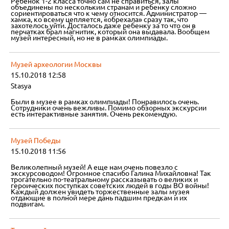
Ребенок 1-2 класса точно сам не справиться, залы
объединены по нескольким странам и ребенку сложно
сориентироваться что к чему относится. Администратор —
хамка, ко всему цепляется, «обрехала» сразу так, что
захотелось уйти. Досталось даже ребенку за то что он в
перчатках брал магнитик, который она выдавала. Вообщем
музей интересный, но не в рамках олимпиады.
Музей археологии Москвы
15.10.2018 12:58
Stasya
Были в музее в рамках олимпиады! Понравилось очень.
Сотрудники очень вежливы. Помимо обзорных экскурсии
есть интерактивные занятия. Очень рекомендую.
Музей Победы
15.10.2018 11:56
Великолепный музей! А еще нам очень повезло с
экскурсоводом! Огромное спасибо Галина Михайловна! Так
трогательно по-театральному рассказывать о великих и
героических поступках советских людей в годы ВО войны!
Каждый должен увидеть торжественные залы музея
отдающие в полной мере дань падшим предкам и их
подвигам.