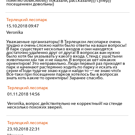
понятно объяснили)) показали, рассказали))) супер))
посещением довольны)
Терлецкий лесопарк
15.10.2018 09:47
Veronika
Уважаемые организаторы! В Терлецком лесопарке очень
трудно и очень сложно найти было ответы на ваши вопросы!
В парк существует несколько входов и они находятся
достаточно удаленно друг от друга! В вопросах ван нужно
было хотя бы указывать у какого входа. Стенд с ушастыми
животными мы так и не нашли. В вопросах нет никаких
ориентиров! Это неправильно. Люди первый раз приходят в
парк и начинают растерянно ходить по парку и искать из
серии «Поди туда-не знаю куда и найди то — не знаю что!»
Все-таки при посещении парков хотелось бы в вопросах
знать хоть какие-то ориентиры! Заранее спасибо.
Терлецкий лесопарк
01.11.2018 14:56
Veronika, вопрос действительно не корректный! на стенде
несколько похожих зверей.
Терлецкий лесопарк
23.10.2018 22:31