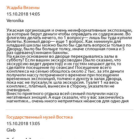
Усадьба Вяземы
15.10.2018 14:05
Veronika
Ужасная организация и очень неинформативные экспозиции,
за которые берут деньги чтобы оправдать их содержание. Во
флигелях делать нечего, по 1 вопросу— лишь бы туда купили
билеты. Конный двор— еще 1 вопрос. Как минимум для
младшей школы можно было бы сделать вопросы только по
Дворцу, было бы больше толку, иначе сплошная гонка и 5
раз одеваем/снимаем бахилы.
На каком основании во дворце перекрывались залы в
субботу? Если вашим экскурсоводам (было сказано, что
экскурсию ведет директор) и их гостям мешают дети, то
сделайте посещение по сеансам! Посещение всего
комплекса на семью обошлось около 2 тыс. за эти деньги
получили массу потраченного времени при посещении
временных экспозиций, толчею и духоту в залах Дворца,
пока нас не пускали,тк шла экскурсия. Туалет 1 на весь
комплекс, платный, вынесен в сторону, указатели не
очевидные.
Вместо приятного отдыха всей семьей получили массу
негативных эмоций. А еще сказали, что у вас закончились
магнитики... очень много неприятных нюансов для одно дня
Государственный музей Востока
15.10.2018 13:05
Gleb