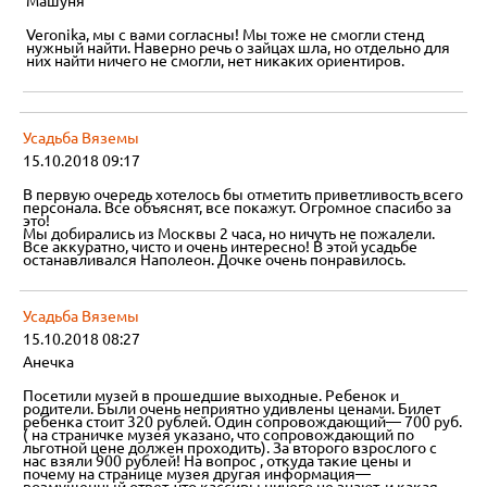
Машуня
Veronika, мы с вами согласны! Мы тоже не смогли стенд
нужный найти. Наверно речь о зайцах шла, но отдельно для
них найти ничего не смогли, нет никаких ориентиров.
Усадьба Вяземы
15.10.2018 09:17
В первую очередь хотелось бы отметить приветливость всего
персонала. Все объяснят, все покажут. Огромное спасибо за
это!
Мы добирались из Москвы 2 часа, но ничуть не пожалели.
Все аккуратно, чисто и очень интересно! В этой усадьбе
останавливался Наполеон. Дочке очень понравилось.
Усадьба Вяземы
15.10.2018 08:27
Анечка
Посетили музей в прошедшие выходные. Ребенок и
родители. Были очень неприятно удивлены ценами. Билет
ребенка стоит 320 рублей. Один сопровождающий— 700 руб.
( на страничке музея указано, что сопровождающий по
льготной цене должен проходить). За второго взрослого с
нас взяли 900 рублей! На вопрос , откуда такие цены и
почему на странице музея другая информация—