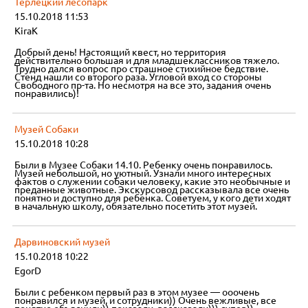
Терлецкий лесопарк
15.10.2018 11:53
KiraK
Добрый день! Настоящий квест, но территория
действительно большая и для младшеклассников тяжело.
Трудно дался вопрос про страшное стихийное бедствие.
Стенд нашли со второго раза. Угловой вход со стороны
Свободного пр-та. Но несмотря на все это, задания очень
понравились)!
Музей Собаки
15.10.2018 10:28
Были в Музее Собаки 14.10. Ребенку очень понравилось.
Музей небольшой, но уютный. Узнали много интересных
фактов о служении собаки человеку, какие это необычные и
преданные животные. Экскурсовод рассказывала все очень
понятно и доступно для ребенка. Советуем, у кого дети ходят
в начальную школу, обязательно посетить этот музей.
Дарвиновский музей
15.10.2018 10:22
EgorD
Были с ребенком первый раз в этом музее — ооочень
понравился и музей, и сотрудники)) Очень вежливые, все