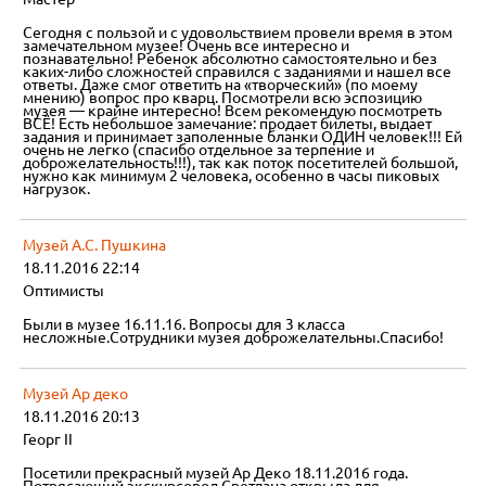
Сегодня с пользой и с удовольствием провели время в этом
замечательном музее! Очень все интересно и
познавательно! Ребенок абсолютно самостоятельно и без
каких-либо сложностей справился с заданиями и нашел все
ответы. Даже смог ответить на «творческий» (по моему
мнению) вопрос про кварц. Посмотрели всю эспозицию
музея — крайне интересно! Всем рекомендую посмотреть
ВСЁ! Есть небольшое замечание: продает билеты, выдает
задания и принимает заполенные бланки ОДИН человек!!! Ей
очень не легко (спасибо отдельное за терпение и
доброжелательность!!!), так как поток посетителей большой,
нужно как минимум 2 человека, особенно в часы пиковых
нагрузок.
Музей А.С. Пушкина
18.11.2016 22:14
Оптимисты
Были в музее 16.11.16. Вопросы для 3 класса
несложные.Сотрудники музея доброжелательны.Спасибо!
Музей Ар деко
18.11.2016 20:13
Георг II
Посетили прекрасный музей Ар Деко 18.11.2016 года.