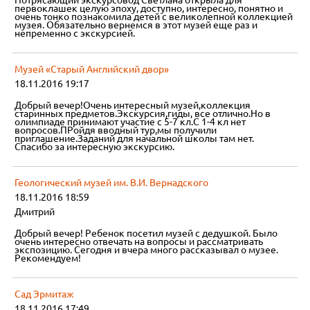
Потрясающий экскурсовод Светлана открыла для
первоклашек целую эпоху, доступно, интересно, понятно и
очень тонко познакомила детей с великолепной коллекцией
музея. Обязательно вернемся в этот музей еще раз и
непременно с экскурсией.
Музей «Старый Английский двор»
18.11.2016 19:17
Добрый вечер!Очень интересный музей,коллекция
старинных предметов.Экскурсия,гиды, все отлично.Но в
олимпиаде принимают участие с 5-7 кл.С 1-4 кл нет
вопросов.ПРойдя вводный тур,мы получили
приглашение.Заданий для начальной школы там нет.
Спасибо за интересную экскурсию.
Геологический музей им. В.И. Вернадского
18.11.2016 18:59
Дмитрий
Добрый вечер! Ребенок посетил музей с дедушкой. Было
очень интересно отвечать на вопросы и рассматривать
экспозицию. Сегодня и вчера много рассказывал о музее.
Рекомендуем!
Сад Эрмитаж
18.11.2016 17:49