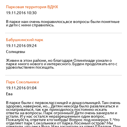
Парковая территория ВДНХ
19.11.2016 10:30
В парке нам очень понравилось,все вопросы были понятные
и дети с ними справились.
Бабушкинский парк
19.11.2016 09:24
Солнцевы
Живем в этом районе, но благодаря Олимпиаде узнали о
парке много нового и интересного. Будем продолжать его с
удовольствием посещать.
Парк Сокольники
19.11.2016 01:04
Ева
В парке были с первоклассницей и дошкольницей. Там очень
здорово, наверное, но... Детям некогда было развлекаться и
осматриваться, так как приходилось постоянно искать
ответы на вопросы. Парк огромный! Дети очень замерзли и
устали. И у нас остался неразрешенным один вопрос.
Пожалуйста, ответьте кто-нибудь! Вопрос под номером 1: Что
отделяет парк Сокольники от парка Лосиный остров? Мы
ответили, что река Яуза. Нам засчитали за ответ 0 баллов. При