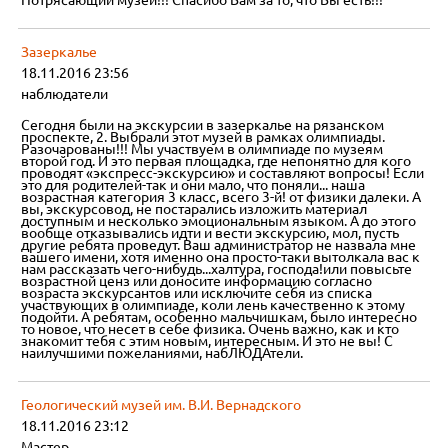
Потрясающий музей!!! Спасибо Вам за то, что Вы есть!!!
Зазеркалье
18.11.2016 23:56
наблюдатели
Сегодня были на экскурсии в зазеркалье на рязанском
проспекте, 2. Выбрали этот музей в рамках олимпиады.
Разочарованы!!! Мы участвуем в олимпиаде по музеям
второй год. И это первая площадка, где непонятно для кого
проводят «экспресс-экскурсию» и составляют вопросы! Если
это для родителей-так и они мало, что поняли... наша
возрастная категория 3 класс, всего 3-й! от физики далеки. А
вы, экскурсовод, не постарались изложить материал
доступным и несколько эмоциональным языком. А до этого
вообще отказывались идти и вести экскурсию, мол, пусть
другие ребята проведут. Ваш администратор не назвала мне
вашего имени, хотя именно она просто-таки вытолкала вас к
нам рассказать чего-нибудь...халтура, господа!или повысьте
возрастной ценз или доносите информацию согласно
возраста экскурсантов или исключите себя из списка
участвующих в олимпиаде, коли лень качественно к этому
подойти. А ребятам, особенно мальчишкам, было интересно
то новое, что несет в себе физика. Очень важно, как и кто
знакомит тебя с этим новым, интересным. И это не вы! С
наилучшими пожеланиями, набЛЮДАтели.
Геологический музей им. В.И. Вернадского
18.11.2016 23:12
Мастер