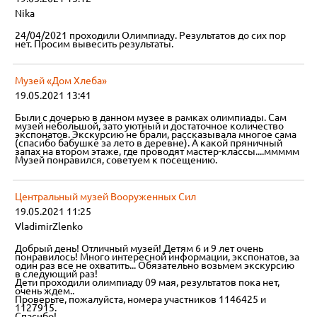
Nika
24/04/2021 проходили Олимпиаду. Результатов до сих пор
нет. Просим вывесить результаты.
Музей «Дом Хлеба»
19.05.2021 13:41
Были с дочерью в данном музее в рамках олимпиады. Сам
музей небольшой, зато уютный и достаточное количество
экспонатов. Экскурсию не брали, рассказывала многое сама
(спасибо бабушке за лето в деревне). А какой пряничный
запах на втором этаже, где проводят мастер-классы....ммммм
Музей понравился, советуем к посещению.
Центральный музей Вооруженных Сил
19.05.2021 11:25
VladimirZlenko
Добрый день! Отличный музей! Детям 6 и 9 лет очень
понравилось! Много интересной информации, экспонатов, за
один раз все не охватить... Обязательно возьмем экскурсию
в следующий раз!
Дети проходили олимпиаду 09 мая, результатов пока нет,
очень ждем..
Проверьте, пожалуйста, номера участников 1146425 и
1127915.
Спасибо!