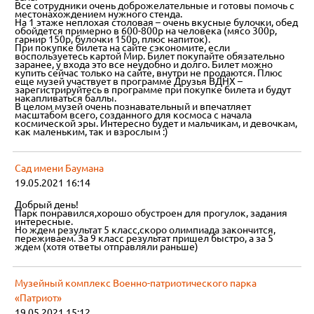
Все сотрудники очень доброжелательные и готовы помочь с
местонахождением нужного стенда.
На 1 этаже неплохая столовая – очень вкусные булочки, обед
обойдется примерно в 600-800р на человека (мясо 300р,
гарнир 150р, булочки 150р, плюс напиток).
При покупке билета на сайте сэкономите, если
воспользуетесь картой Мир. Билет покупайте обязательно
заранее, у входа это все неудобно и долго. Билет можно
купить сейчас только на сайте, внутри не продаются. Плюс
еще музей участвует в программе Друзья ВДНХ –
зарегистрируйтесь в программе при покупке билета и будут
накапливаться баллы.
В целом музей очень познавательный и впечатляет
масштабом всего, созданного для космоса с начала
космической эры. Интересно будет и мальчикам, и девочкам,
как маленьким, так и взрослым :)
Сад имени Баумана
19.05.2021 16:14
Добрый день!
Парк понравился,хорошо обустроен для прогулок, задания
интересные.
Но ждем результат 5 класс,скоро олимпиада закончится,
переживаем. За 9 класс результат пришел быстро, а за 5
ждем (хотя ответы отправляли раньше)
Музейный комплекс Военно-патриотического парка
«Патриот»
19.05.2021 15:12