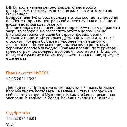
ВДНХ после начала реконструкции стало просто
прекрасным, поэтому были очень рады посетить его и по
Олимпиаде.
Вопросы для 1-2 класса несложные, все сконцентрированы
по обеим сторонам центральной аллеи начиная от главного
входа и до площади с ракетой.
Здание одного из павильонов в вопросах — на реставрации и
закрыто забором, но разглядеть ответ в целом можно.
В качестве транспорта для быстрого преодолевания
большой территории рекомендуем взять самокаты, т.к. с 1
стороны — буделт быстрее и удобнее, чем пешком, с
др.стороны — более маневренно, чем велосипед, т.к. в
хорошую погоду в выходной (как мы попали) по территории
гуляет огромное количество людей, просто толпы. В целом
прогулка и участие в Олимпиаде очень порадовали, приедем
еще не раз.
Парк искусств МУЗЕОН
18.05.2021 19:24
Добрый день. Проходили олимпиаду за 1-2 класс. Большая
просьба писать достоверные задания. Статуя Носорожки
сейчас отсутствует в Музеоне, так как это была временная
экспозиция только на месяц. Искали искали и не нашли...
Сад Эрмитаж
18.05.2021 16:01
Vova