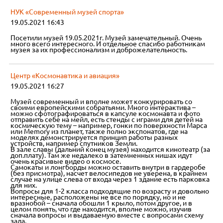
НУК «Современный музей спорта»
19.05.2021 16:43
Посетили музей 19.05.2021г. Музей замечательный. Очень
много всего интересного. И отдельное спасибо работникам
музея за их профессионализм и доброжелательность.
Центр «Космонавтика и авиация»
19.05.2021 16:27
Музей современный и вполне может конкурировать со
своими европейскими собратьями. Много интерактива –
можно сфотографироваться в капсуле космонавта и фото
отправить себе на мейл, есть стенды с играми для детей на
космическую тему – например, гонки по поверхности Марса
или Memory из планет, также полно экспонатов, где на
моделях демонстрируется принцип работы разных
устройств, например спутников Земли.
В зале славы (дальний конец музея) находится кинотеатр (за
доп.плату). Там же недалеко в затемненных нишах идут
очень красивые видео о космосе.
Самокаты и лонгборды можно оставить внутри в гардеробе
(без присмотра), насчет велосипедов не уверена, в крайнем
случае на улице слева от входа через 1 здание есть парковка
для них.
Вопросы для 1-2 класса подходящие по возрасту и довольно
интересные, расположены не все по порядку, но и не
вразнобой – сначала обошли 1 крыло, потом другое, и в
целом понять, что где находится, вполне можно, изучив
сначала вопросы и выдаваемую вместе с вопросами схему
зала.