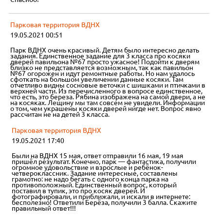
Парковая территория ВДНХ
19.05.2021 00:51
Парк ВДНХ очень красивый. Детям было интересно делать
задания. Единственное задание для 3 класса про косяки
дверей павильона №67 просто ужасное! Подойти к дверям
близко не представляется возможным, так как павильон
№67 огорожен и идут ремонтные работы. Но нам удалось
сфоткать на большом увеличении данные косяки. Там
отчетливо видны сосновые веточки с шишками и птичками в
верхней части. Из перечисленного в вопросе единственное,
что есть, это береза. Рябина изображена на самой двери, а не
на косяках. Лещину мы там совсем не увидели. Информации
о том, чем украшены косяки дверей нигде нет. Вопрос явно
рассчитан не на детей 3 класса.
Парковая территория ВДНХ
19.05.2021 17:40
Были на ВДНХ 15 мая, ответ отправили 16 мая, 19 мая
пришёл результат. Конечно, парк — фантастика, получили
огромное удовольствие и взрослые и ребёнок-
четвероклассник. Задание интересные, составлены
грамотно: не надо бегать с одного конца парка на
противоположный. Единственный вопрос, который
поставил в тупик, это про косяк дверей. И
фотографировали, и приближали, и искали в интернете:
бесполезно! Ответили Берёза, получили 3 балла. Скажите
правильный ответ!!!