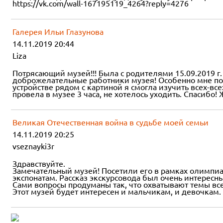
https://vk.com/wall-167195119_4264?reply=4276
Галерея Ильи Глазунова
14.11.2019 20:44
Liza
Потрясающий музей!!! Была с родителями 15.09.2019 г
доброжелательные работники музея! Особенно мне понр
устройстве рядом с картиной я смогла изучить всех-все
провела в музее 3 часа, не хотелось уходить. Спасибо!
Великая Отечественная война в судьбе моей семьи
14.11.2019 20:25
vseznayki3r
Здравствуйте.
Замечательный музей! Посетили его в рамках олимпиад
экспонатам. Рассказ экскурсовода был очень интересн
Сами вопросы продуманы так, что охватывают темы все
Этот музей будет интересен и мальчикам, и девочкам.