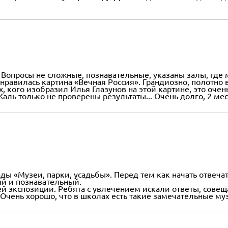
. Вопросы не сложные, познавательные, указаны залы, где
авилась картина «Вечная Россия». Грандиозно, полотно в
х, кого изобразил Илья Глазунов на этой картине, это оче
 Жаль только не проверены результаты... Очень долго, 2 ме
ы «Музеи, парки, усадьбы». Перед тем как начать отвечат
ый и познавательный.
й экспозиции. Ребята с увлечением искали ответы, совеща
 Очень хорошо, что в школах есть такие замечательные му