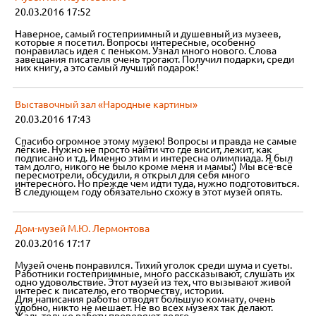
20.03.2016 17:52
Наверное, самый гостеприимный и душевный из музеев,
которые я посетил. Вопросы интересные, особенно
понравилась идея с пеньком. Узнал много нового. Слова
завещания писателя очень трогают. Получил подарки, среди
них книгу, а это самый лучший подарок!
Выставочный зал «Народные картины»
20.03.2016 17:43
Спасибо огромное этому музею! Вопросы и правда не самые
лёгкие. Нужно не просто найти что где висит, лежит, как
подписано и т.д. Именно этим и интересна олимпиада. Я был
там долго, никого не было кроме меня и мамы:) Мы всё-всё
пересмотрели, обсудили, я открыл для себя много
интересного. Но прежде чем идти туда, нужно подготовиться.
В следующем году обязательно схожу в этот музей опять.
Дом-музей М.Ю. Лермонтова
20.03.2016 17:17
Музей очень понравился. Тихий уголок среди шума и суеты.
Работники гостеприимные, много рассказывают, слушать их
одно удовольствие. Этот музей из тех, что вызывают живой
интерес к писателю, его творчеству, истории.
Для написания работы отводят большую комнату, очень
удобно, никто не мешает. Не во всех музеях так делают.