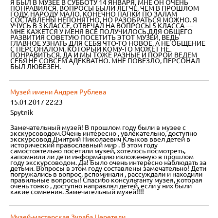
Я БЫЛ В МУЗЕЕ В СУББОТУ 14 ЯНВАРЯ, МНЕ ОН ОЧЕНЬ
ПОНРАВИЛСЯ. ВОПРОСЫ БЫЛИ ЛЕГЧЕ, ЧЕМ В ПРОШЛОМ
ГОДУ, НАРОДУ МАЛО. КОНЕЧНО ПАПКИ ПО ЗАЛАМ
СОСТАВЛЕНЫ НЕПОНЯТНО, НО РАЗОБРАТЬСЯ МОЖНО. Я
УЧУСЬ В 3 КЛАССЕ, ОТВЕЧАЛ НА ВОПРОСЫ 5 КЛАССА —
МНЕ КАЖЕТСЯ У МЕНЯ ВСЁ ПОЛУЧИЛОСЬ.ДЛЯ ОБЩЕГО
РАЗВИТИЯ СОВЕТУЮ ПОСЕТИТЬ ЭТОТ МУЗЕЙ, ВЕДЬ
ГЛАВНОЕ УЗНАТЬ ДЛЯ СЕБЯ ЧТО-ТО НОВОЕ, А НЕ ОБЩЕНИЕ
С ПЕРСОНАЛОМ, КОТОРЫЙ КОМУ-ТО МОЖЕТ НЕ
ПОНРАВИТЬСЯ. ДА И МЫ ТОЖЕ РАЗНЫЕ И ПОРОЙ ВЕДЕМ
СЕБЯ НЕ СОВСЕМ АДЕКВАТНО. МНЕ ПОВЕЗЛО, ПЕРСОНАЛ
БЫЛ ЛЮБЕЗЕН.
Музей имени Андрея Рублева
15.01.2017 22:23
Spytnik
Замечательный музей! В прошлом году были в музее с
экскурсоводом.Очень интересно , увлекательно, доступно
экскурсовод Дмитрий Николаевич Клыков ввел детей в
исторический православный мир . В этом году
самостоятельно посетили музей, хотелось посмотреть,
запомнили ли дети информацию изложенную в прошлом
году экскурсоводом. Да! Было очень интересно наблюдать за
детьми. Вопросы в этом году составлены замечательно! Дети
погружались в вопрос, вспоминали , рассуждали и находили
правильные вопросы! Спасибо консультанту музея, которая
очень тонко , доступно направлял детей, если у них были
какие сомнения. Замечательный музей!!!!
Музей-мастерская Зураба Церетели