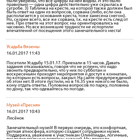
были уверены, что все цифры на ней видны. И это было
правильно — одна цифра действительно уже скрылась в
сугробе. 3) Табличка на кресте, на которой также должен был
быть ответ на один из вопросов, сорвана (либо, если она
располагается у основания креста, тоже занесена снегом).
Но, скорее всего, все же сорвана, т.к. на кресте есть след от
нее. При ответе на этот вопрос мы ориентировались на
часовню. Но все возникшие трудности не испортили
впечатлений от посещения этого замечательного места!
Усадьба Вяземы
16.01.2017 11:43
Посетили Усадьбу 15.01.17. Приехали в 15 часов. Давать
задания отказывались, говоря что не успеем, что надо
звонить предварительно, что у них по субботам и
воскресеньям проходят мероприятия и доступ к комнатам,
по которым есть вопросы, закрыт. На сайте предупреждений
об этом нет. В итоге пустили, но в 16.35 уже никого не было,
кому отдать ответы. Половина вопросов по парку, половина
по дому, так что одевайтесь по погоде.
Музей «Пресня»
16.01.2017 10:43
Лисёнок
Замечательный музей! В первую очередь, это комфортная,
уютная атмосфера, которую создают сотрудники музея.
Поддержка, уважение к участникам Олимпиады, логичные,
последовательные вопросы заданий. Мы провели