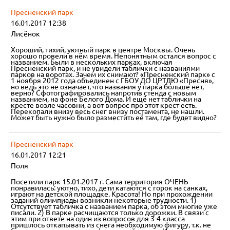
Пресненский парк
16.01.2017 12:38
Лисёнок
Хороший, тихий, уютный парк в центре Москвы. Очень
хорошо провели в нём время. Непонятным остался вопрос с
названием. Были в нескольких парках, включая
Пресненский парк, и не увидели таблички с названиями
парков на воротах. Зачем их снимают? «Пресненский парк» с
1 ноября 2012 года объединен с ГБОУ ДО ЦРТДЮ «Пресня»,
но ведь это не означает, что названия у парка больше нет,
верно? Сфотографировались напротив стенда с новым
названием, на фоне Белого Дома. И ещё нет таблички на
кресте возле часовни, а вот вопрос про этот крест есть.
Перекопали внизу весь снег внизу постамента, не нашли.
Может быть нужно было разместить её там, где будет видно?
Пресненский парк
16.01.2017 12:21
Поля
Посетили парк 15.01.2017 г. Сама территория ОЧЕНЬ
понравилась: уютно, тихо, дети катаются с горок на санках,
играют на детской площадке. Красота! Но при прохождении
заданий олимпиады возникли некоторые трудности. 1)
Отсутствует табличка с названием парка, об этом многие уже
писали. 2) В парке расчищаются только дорожки. В связи с
этим при ответе на один из вопросов для 3-4 класса
пришлось откапывать из снега необходимую фигуру, т.к. не