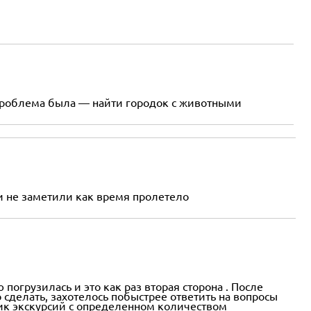
с проблема была — найти городок с животными
 и не заметили как время пролетело
погрузилась и это как раз вторая сторона . После
сделать, захотелось побыстрее ответить на вопросы
фик экскурсий с определенном количеством