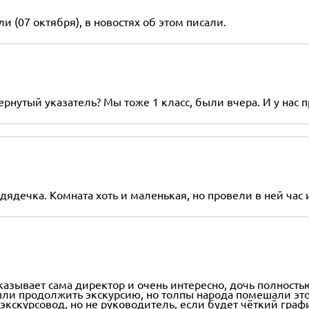
и (07 октября), в новостях об этом писали.
евернутый указатель? Мы тоже 1 класс, были вчера. И у на
дядечка. Комната хоть и маленькая, но провели в ней час
казывает сама директор и очень интересно, дочь полностью 
ыли продолжить экскурсию, но толпы народа помешали это 
кскурсовод, но не руководитель, если будет чёткий гра