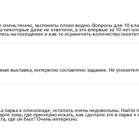
е очень темно, экспонаты плохо видно. Вопросы для 10 кл
 На некоторые даже не ответили, а это впервые за 10 лет
пись на посещение и как-то ограничить количество посет
ая выставка, интересно составлено задание. Не утомител
ка парка к олимпиаде, остались очень недовольны. Найти п
те зону, где примерно искать, как сделали это в парке « 
та, где он был? Очень интересно.