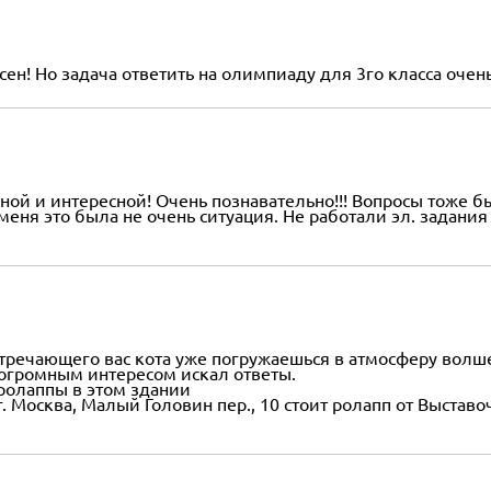
о задача ответить на олимпиаду для 3го класса очень 
ной и интересной! Очень познавательно!!! Вопросы тоже б
еня это была не очень ситуация. Не работали эл. задания 
стречающего вас кота уже погружаешься в атмосферу волше
 огромным интересом искал ответы.
 ролаппы в этом здании
 г. Москва, Малый Головин пер., 10 стоит ролапп от Выста