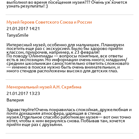
выполнил во время посещения музея??? Очень уж хочется
узнать результаты! :)
Музей Героев Советского Союза и России
21.01.2017 14:21
TanyaSmile
Интересный музей, особенно для мальчишек. Планируем
посетить еще раз с экскурсией. Было бы здорово прийти
классом, приурочив, например, к 23 февраля!
По поводу Олимпиады — вопросы понятные, все ответы
есть в экспозиции. Но информации очень много; младшим/
средним школьникам самостоятельно ответить сложновато
— именно в поиске нужно быть очень внимательным, и
много стендов расположены высоко для детских глаз.
Мемориальный музей А.Н. Скрябина
21.01.2017 13:23
Валерия
Здравствуйте!Очень понравилась спокойная, дружелюбная и
почти домашняя атмосфера, царящая в стенах
музея.Отдельное спасибо работникам музея— вот они точно
хотят, чтобы к ним вернулись снова. Побывав там, хочется
прийти еще раз с друзьями.