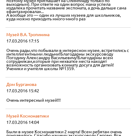
поэтому музей приглашает на Олимпиаду только по
выходным). При ответе на один вопрос мама успела
издалека прочитать название экспоната, а дочь дальше сама
«фантазировала»...
А вообще это — один из лучших музеев для школьников,
куда можно приходить много-много раз
Музей В.А. Тропинина
17.03.2016 17:15
Очень рады,что побывали в интересном музее, встретились с
интеллигентными людьми!Благодарны экскурсоводу
Погодину Александру Васильевичу!Благодарны всем
сотрудникам,которые при нехватке места находят
возможность организовать комнату досуга для детей!
Ученики и учителя школы №1359.
Дом Бурганова
17.03.2016 15:42
Очень интересный музей!!!
Музей Космонавтики
17.03.2016 14:04
Были в музее Космонавтики 2 марта! Всем ребятам очень
понравилось. Спасибо нашему экскурсоводу Сергею. Все