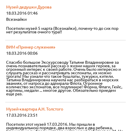
Музей дедушки Дурова
18.03.2016 01:46
Всезнайки
Посетили музей 5 марта (Всезнайки), почему-то до сих пор
нет результатов очного тура!!
ВИМ «Пример служения»
18.03.2016 00:06
Спасибо большое Экскурсоводу Татьяне Владимировне за
очень познавательный рассказ о жизни наших героев, за
огромный интерес к своей работе. Очень было интересно и
слушать рассказ и рассматривать экспонаты, их можно
трогать! Мы узнали что такое бушлаты, тужурки, кители.
Татьяна Владимировна научила нас разбираться в морских
званиях, от матроса до адмирала Флота. Огромное
количество экспонатов, все подлинное! Форма, Флаги, Гюйс,
картины, медали ... многое другое. Обязательно приедем
еще раз.
Музей-квартира А.Н. Толстого
17.03.2016 23:51
Посетили этот музей 17.03.2016. Мы пришли в
индивидуальном порядке, два взрослых и два ребенка.