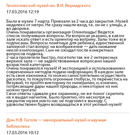
Геологический музей им. В.И. Вернадского
17.03.2016 12:19
Были в музее 7 марта. Приехали за 2 часа до закрытия. Музей
недалеко от метро. Не сразу нашли вход, т.к. он не с улицы, а
во дворике.
Очень понравилась организация Олимпиады! Ведется
список получивших вопросы. На вопросах указано, в каком
зале искать ответ и есть ориентир на витрину. Залы тоже все
подписаны. Вопросы понятные для ребенка, единственной
запинкой стал вопрос на воображение — дать название
некой композиции. Сын не ожидал после конкретных
вопросов подвоха.
2 часа пролетели быстро, посетили так же 2 интересных
верхних зала — не задействованные вопросами нашей
возрастной категории.
Очень понравился музей! И экспозицией и использованием
современных методов подачи информации. В каждом зале
есть своя изюминка: то можно самостоятельно осуществить
раскопки, то покрутить огромные глобусы, то перенестись на
Везувий, то пройти викторину по минералам, и, конечно,
потрясающие дары нашей природы, и некоторые из них
можно трогать!
Свои ответы сдавали уже охраннику, он же помог скрепить
их и выдал магнитик. Было приятно, что несмотря на
закрытие музея никто нас не подгонял к выходу. С
удовольствием будем возвращаться в этот уютный музей!
Дом Н.В. Гоголя — мемориальный музей и научная
библиотека
17.03.2016 10:12