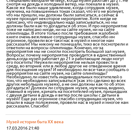
Специально выбрали четверг, когда музей работает до 21. Не
смотря на дождь и холодный ветер, мы поехали в музей.
Какое же было наше удивление, когда сотрудник музея,
мужчина, на повышенных тонах сказал, что его не волнует,
что мы пришли, мы должны были записаться, а сейчас в
музее проходит некоторое мероприятие. Хотя нигде не
написано, что индивидуально надо записываться, но мы
должны были как-то догадаться об этом. И про мероприятие
тоже не написано нигде, ни на сайте музея, ни на сайте
олимпиады. В итоге только после требования жалобной
книги очень вежливые сотрудницы музея, спасибо им
огромное, провели все-таки нас в музей и многое нам
рассказали! Мы никому не помешали, тихо все посмотрели и
ответили на вопросы олимпиады. Конечно, из-за
мероприятия мы не смогли посмотреть большой зал музея.
Вопросы: почему мероприятие проводится в единственный
день,когда музей работает до 21 и работающие люди могут
его посетить? Неужели мероприятие нельзя провести в
среду, во вторник или в любое другое не отведенное время
для посещения музея? И необходимо ли все-таки сообщать о
мероприятии на сайте музея, на сайте олимпиады?
Необходимо ли известить индивидуальных посетителей о
том, что необходимо записываться (как это сделано во всех
других небольших музеях), а не они должны как-то об этом
догадаться? Должен ли сотрудник музея, мужчина, видимо,
главный в музее, кричать на посетителей музея, пришедших
с двумя детьми в дождь и ветер после школы с детьми в
музей? Еще раз огромное спасибо сотрудницам музея, что
вошли в наше положение, провели нас в музей и многое нам
рассказали. Спасибо!
Музей истории быта XX века
17.03.2016 21:40