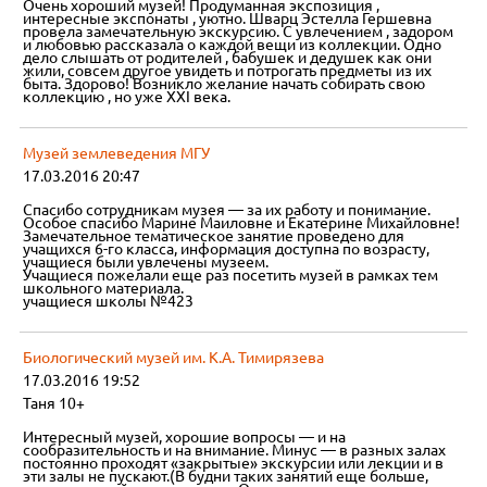
Очень хороший музей! Продуманная экспозиция ,
интересные экспонаты , уютно. Шварц Эстелла Гершевна
провела замечательную экскурсию. С увлечением , задором
и любовью рассказала о каждой вещи из коллекции. Одно
дело слышать от родителей , бабушек и дедушек как они
жили, совсем другое увидеть и потрогать предметы из их
быта. Здорово! Возникло желание начать собирать свою
коллекцию , но уже XXI века.
Музей землеведения МГУ
17.03.2016 20:47
Спасибо сотрудникам музея — за их работу и понимание.
Особое спасибо Марине Маиловне и Екатерине Михайловне!
Замечательное тематическое занятие проведено для
учащихся 6-го класса, информация доступна по возрасту,
учащиеся были увлечены музеем.
Учащиеся пожелали еще раз посетить музей в рамках тем
школьного материала.
учащиеся школы №423
Биологический музей им. К.А. Тимирязева
17.03.2016 19:52
Таня 10+
Интересный музей, хорошие вопросы — и на
сообразительность и на внимание. Минус — в разных залах
постоянно проходят «закрытые» экскурсии или лекции и в
эти залы не пускают.(В будни таких занятий еще больше,