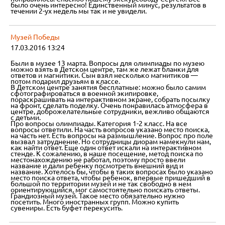
было очень интересно! Единственный минус, результатов в
течении 2-ух недель мы так и не увидели.
Музей Победы
17.03.2016 13:24
Были в музее 13 марта. Вопросы для олимпиады по музею
можно взять в Детском центре, там же лежат бланки для
ответов и магнитики. Сын взял несколько магнитиков —
потом подарил друзьям в классе.
В Детском центре занятия бесплатные: можно было самим
сфотографироваться в военной экипировке,
пораскрашивать на интерактивном экране, собрать посылку
на фронт, сделать поделку. Очень понравилась атмосфера в
центре, доброжелательные сотрудники, вежливо общаются
с детьми.
Про вопросы олимпиады. Категория 1-2 класс. На все
вопросы ответили. На часть вопросов указано место поиска,
на часть нет. Есть вопросы на размышление. Вопрос про поле
вызвал затруднение. Но сотрудницы диорам намекнули нам,
как найти ответ. Еще один ответ искали на интерактивном
стенде. К сожалению, в наше посещение, метод поиска по
местонахождению не работал, поэтому просто ввели
название и дали ребенку посмотреть внешний вид и
название. Хотелось бы, чтобы в таких вопросах было указано
место поиска ответа, чтобы ребенок, впервые пришедший в
большой по территории музей и не так свободно в нем
ориентирующийся, мог самостоятельно поискать ответы.
Грандиозный музей. Такое место обязательно нужно
посетить. Много иностранных групп. Можно купить
сувениры. Есть буфет перекусить.