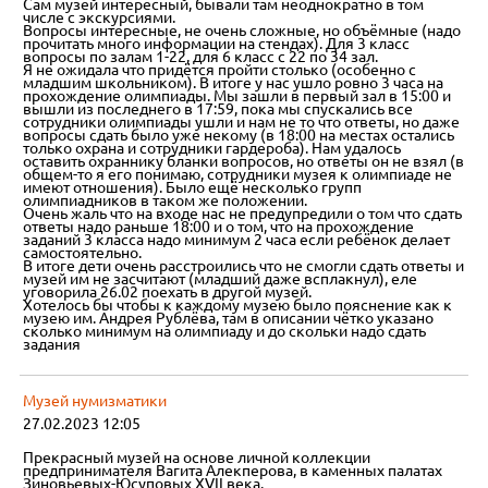
Сам музей интересный, бывали там неоднократно в том
числе с экскурсиями.
Вопросы интересные, не очень сложные, но объёмные (надо
прочитать много информации на стендах). Для 3 класс
вопросы по залам 1-22, для 6 класс с 22 по 34 зал.
Я не ожидала что придётся пройти столько (особенно с
младшим школьником). В итоге у нас ушло ровно 3 часа на
прохождение олимпиады. Мы зашли в первый зал в 15:00 и
вышли из последнего в 17:59, пока мы спускались все
сотрудники олимпиады ушли и нам не то что ответы, но даже
вопросы сдать было уже некому (в 18:00 на местах остались
только охрана и сотрудники гардероба). Нам удалось
оставить охраннику бланки вопросов, но ответы он не взял (в
общем-то я его понимаю, сотрудники музея к олимпиаде не
имеют отношения). Было ещё несколько групп
олимпиадников в таком же положении.
Очень жаль что на входе нас не предупредили о том что сдать
ответы надо раньше 18:00 и о том, что на прохождение
заданий 3 класса надо минимум 2 часа если ребёнок делает
самостоятельно.
В итоге дети очень расстроились что не смогли сдать ответы и
музей им не засчитают (младший даже всплакнул), еле
уговорила 26.02 поехать в другой музей.
Хотелось бы чтобы к каждому музею было пояснение как к
музею им. Андрея Рублёва, там в описании чётко указано
сколько минимум на олимпиаду и до скольки надо сдать
задания
Музей нумизматики
27.02.2023 12:05
Прекрасный музей на основе личной коллекции
предпринимателя Вагита Алекперова, в каменных палатах
Зиновьевых-Юсуповых XVII века.