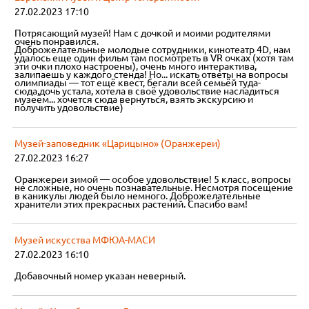
27.02.2023 17:10
Потрясающий музей! Нам с дочкой и моими родителями
очень понравился.
Доброжелательные молодые сотрудники, кинотеатр 4D, нам
удалось еще один фильм там посмотреть в VR очках (хотя там
эти очки плохо настроены), очень много интерактива,
залипаешь у каждого стенда! Но... искать ответы на вопросы
олимпиады — тот ещё квест, бегали всей семьёй туда-
сюда,дочь устала, хотела в своё удовольствие насладиться
музеем... хочется сюда вернуться, взять экскурсию и
получить удовольствие)
Музей-заповедник «Царицыно» (Оранжереи)
27.02.2023 16:27
Оранжереи зимой — особое удовольствие! 5 класс, вопросы
не сложные, но очень познавательные. Несмотря посещение
в каникулы людей было немного. Доброжелательные
хранители этих прекрасных растений. Спасибо вам!
Музей искусства МФЮА-МАСИ
27.02.2023 16:10
Добавочный номер указан неверный.