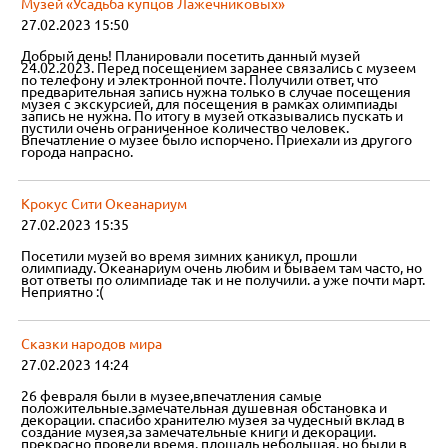
Музей «Усадьба купцов Лажечниковых»
27.02.2023 15:50
Добрый день! Планировали посетить данный музей
24.02.2023. Перед посещением заранее связались с музеем
по телефону и электронной почте. Получили ответ, что
предварительная запись нужна только в случае посещения
музея с экскурсией, для посещения в рамках олимпиады
запись не нужна. По итогу в музей отказывались пускать и
пустили очень ограниченное количество человек.
Впечатление о музее было испорчено. Приехали из другого
города напрасно.
Крокус Сити Океанариум
27.02.2023 15:35
Посетили музей во время зимних каникул, прошли
олимпиаду. Океанариум очень любим и бываем там часто, но
вот ответы по олимпиаде так и не получили. а уже почти март.
Неприятно :(
Сказки народов мира
27.02.2023 14:24
26 февраля были в музее,впечатления самые
положительные.замечательная душевная обстановка и
декорации. спасибо хранителю музея за чудесный вклад в
создание музея,за замечательные книги и декорации.
прекрасно провели время. площадь небольшая, но были в