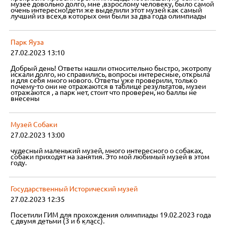
музее довольно долго, мне ,взрослому человеку, было самой
очень интересно!дети же выделили этот музей как самый
лучший из всех,в которых они были за два года олимпиады
Парк Яуза
27.02.2023 13:10
Добрый день! Ответы нашли относительно быстро, экотропу
искали долго, но справились, вопросы интересные, открыла
и для себя много нового. Ответы уже проверили, только
почему-то они не отражаются в таблице результатов, музеи
отражаются , а парк нет, стоит что проверен, но баллы не
внесены
Музей Собаки
27.02.2023 13:00
чудесный маленький музей, много интересного о собаках,
собаки приходят на занятия. Это мой любимый музей в этом
году.
Государственный Исторический музей
27.02.2023 12:35
Посетили ГИМ для прохождения олимпиады 19.02.2023 года
с двумя детьми (3 и 6 класс).