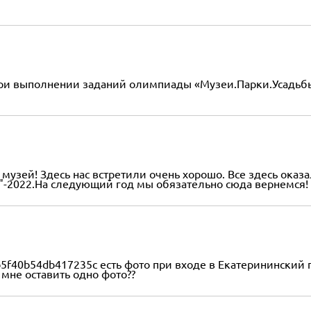
ри выполнении заданий олимпиады «Музеи.Парки.Усадьбы"
 музей! Здесь нас встретили очень хорошо. Все здесь ока
-2022.На следующий год мы обязательно сюда вернемся!
5f40b54db417235c есть фото при входе в Екатерининский па
 мне оставить одно фото??