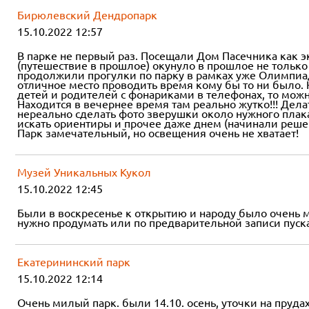
Бирюлевский Дендропарк
15.10.2022 12:57
В парке не первый раз. Посещали Дом Пасечника как э
(путешествие в прошлое) окунуло в прошлое не только 
продолжили прогулки по парку в рамках уже Олимпиады
отличное место проводить время кому бы то ни было. 
детей и родителей с фонариками в телефонах, то можно
Находится в вечернее время там реально жутко!!! Дел
нереально сделать фото зверушки около нужного плака
искать ориентиры и прочее даже днем (начинали решен
Парк замечательный, но освещения очень не хватает!
Музей Уникальных Кукол
15.10.2022 12:45
Были в воскресенье к открытию и народу было очень м
нужно продумать или по предварительной записи пуск
Екатерининский парк
15.10.2022 12:14
Очень милый парк. были 14.10. осень, уточки на пруда