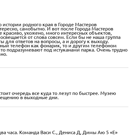
о истории родного края в Городе Мастеров
тересно, самобытно. И вот после Города Мастеров
е красиво, ухожено, много интересных объектов,
освещается от слова совсем. Если бы не наша группа
 для ответов на вопросы, а и дорогу к выходу.
льный телефон как фонарик, то и другим телефоном
что подразумевают под истуканами парка. Очень трудно
но.
тоит очередь все куда то лезут по быстрее. Музею
осещению в выходные дни.
ва часа. Команда Васи С., Дениса Д, Димы Аю 5 «Е»