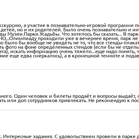
кскурсию, а участие в познавательно-игровой программе п
детей, но и их родителей. Было очень познавательно и ин
 Музеи.Парки.Усадьбы. Что хотелось бы сказать... В парк
НО...Олимпиаду проходили уже в вечернее время, парк не 
 было бы вообще не увидеть не то, что все стенды-плакаты
ать фото на фоне определенных стендов (если бы не отде
та), искать информацию очень тяжело...еще надо понять, 
ие еще едва смеркалось), а в кромешной темноте и подав
ного. Один человек и билеты продаёт и вопросы выдаёт, с
ать или доп сотрудников привлекать. Не рекомендую к п
х. Интересные задания. С удовольствием провели в парке д