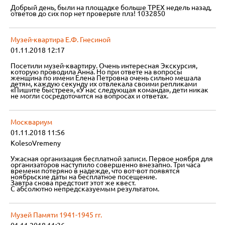
Добрый день, были на площадке больше ТРЕХ недель назад,
ответов до сих пор нет проверьте плз! 1032850
Музей-квартира Е.Ф. Гнесиной
01.11.2018 12:17
Посетили музей-квартиру. Очень интересная Экскурсия,
которую проводила Анна. Но при ответе на вопросы
женщина по имени Елена Петровна очень сильно мешала
детям, каждую секунду их отвлекала своими репликами
«Пишите быстрее», «У нас следующая команда», дети никак
не могли сосредоточится на вопросах и ответах.
Москвариум
01.11.2018 11:56
KolesoVremeny
Ужасная организация бесплатной записи. Первое ноября для
организаторов наступило совершенно внезапно. Три часа
времени потеряно в надежде, что вот-вот появятся
ноябрьские даты на бесплатное посещение.
Завтра снова предстоит этот же квест.
С абсолютно непредсказуемым результатом.
Музей Памяти 1941-1945 гг.