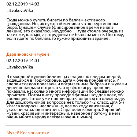
02.12.2019 14:03
LitvakovaVika
Сюда можно купить билеты по баллам активного
гражданина. Но, их нужно обменивать в экскурсионном
бюро. В нашем случае (фиксированное время начала
лекции) это оказалось неудобно — туда стояла очередь из
таких же, как мы, а сотрудника не было на месте. Поэтому,
если идете по баллам, то нужно приходить заранее.
Дарвиновский музей
02.12.2019 14:01
LitvakovaVika
В выходной купили билеты на лекцию по следам зверей,
водящихся в Подмосковье. Детям очень понравилась. И
слепки следов показали, и погрызенные бобрами и жуками
деревяшки дали потрогать, и по фото игру провели,
показали, насколько много информации по следам можно
прочитать. Потом внизу проходил фильм-шоу для всех, об
эволюции. Потом уже пошли брать вопросы по олимпиаде.
Для дошкольников вопросов нет, только 1-2 класс. Для 5-7
класса вопросы несложные, все по ходу движения, с
указанием залов и витрин. Справились быстро. Хороший
музей, красивый и интересный, наверное поэтому в нем
очень много народу всегда и очень шумно)
Музей Космонавтики