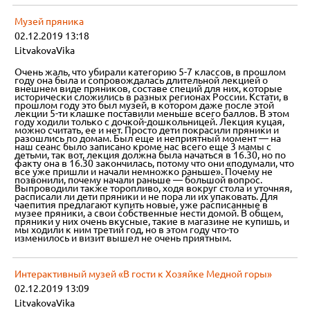
Музей пряника
02.12.2019 13:18
LitvakovaVika
Очень жаль, что убирали категорию 5-7 классов, в прошлом
году она была и сопровождалась длительной лекцией о
внешнем виде пряников, составе специй для них, которые
исторически сложились в разных регионах России. Кстати, в
прошлом году это был музей, в котором даже после этой
лекции 5-ти клашке поставили меньше всего баллов. В этом
году ходили только с дочкой-дошкольницей. Лекция куцая,
можно считать, ее и нет. Просто дети покрасили пряники и
разошлись по домам. Был еще и неприятный момент — на
наш сеанс было записано кроме нас всего еще 3 мамы с
детьми, так вот, лекция должна была начаться в 16.30, но по
факту она в 16.30 закончилась, потому что они «подумали, что
все уже пришли и начали немножко раньше». Почему не
позвонили, почему начали раньше — большой вопрос.
Выпроводили также торопливо, ходя вокруг стола и уточняя,
расписали ли дети пряники и не пора ли их упаковать. Для
чаепития предлагают купить новые, уже расписанные в
музее пряники, а свои собственные нести домой. В общем,
пряники у них очень вкусные, такие в магазине не купишь, и
мы ходили к ним третий год, но в этом году что-то
изменилось и визит вышел не очень приятным.
Интерактивный музей «В гости к Хозяйке Медной горы»
02.12.2019 13:09
LitvakovaVika