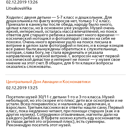
02.12.2019 13:26
LitvakovaVika
Ходили с двумя детьми — 5-7 класс и дошкольник. Для
дошкольника по факту вопросов нет, только 1-2 класс.
Приехали в каникулы после обеда, народу было много,
целые классы, но в основном уже уходили. Музей очень
яркий, интересный, осталась масса впечатлений, но поиск
ответов для старшего ребенка занимает много времени —
космический мотоцикл и фотоаппарат совсем на себя не
похожи. Очень много времени ушло на поиск письма в
витрине в целом зале фотографий и писем, и в конце концов
все равно были вынуждены обратиться к служительнице,
которая, слава богу, не стала вредничать и указала
направление к нужной витрине. С вопросом насчет первой
космической династии и интернет не помог — у музея свое
мнение на этот счет. В общем, для 6-ти клашки вопросы
оказались сложноваты.
Центральный Дом Авиации и Космонавтики
02.12.2019 13:25
Посетили музей 30/11 с детьми 1-го и 3-го класса. Музей
небольшой, но это скорее его плюс: дети все осмотрели и не
устали. Всем понравилось: и мальчикам, и девочкам, и
взрослым. Третьеклассники все ответы нашли сами. Первый
класс, пока медленно читают, при помощи старших (как и в
других музеях). Сотрудники отзывчивые, магниты дали на
каждого ребёнка. В буфете можно купить еду космонавтов
(в глазах детей это огромный плюс), есть сувениры.
Рекомендую посетить этот музей.