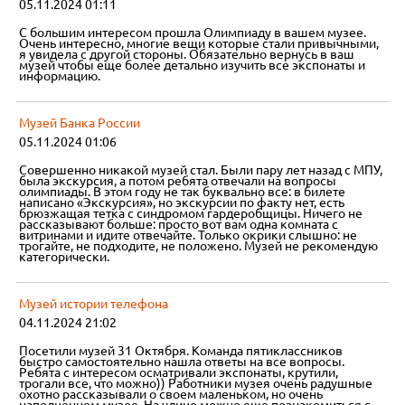
05.11.2024 01:11
С большим интересом прошла Олимпиаду в вашем музее.
Очень интересно, многие вещи которые стали привычными,
я увидела с другой стороны. Обязательно вернусь в ваш
музей чтобы еще более детально изучить все экспонаты и
информацию.
Музей Банка России
05.11.2024 01:06
Совершенно никакой музей стал. Были пару лет назад с МПУ,
была экскурсия, а потом ребята отвечали на вопросы
олимпиады. В этом году не так буквально все: в билете
написано «Экскурсия», но экскурсии по факту нет, есть
брюзжащая тетка с синдромом гардеробщицы. Ничего не
рассказывают больше: просто вот вам одна комната с
витринами и идите отвечайте. Только окрики слышно: не
трогайте, не подходите, не положено. Музей не рекомендую
категорически.
Музей истории телефона
04.11.2024 21:02
Посетили музей 31 Октября. Команда пятиклассников
быстро самостоятельно нашла ответы на все вопросы.
Ребята с интересом осматривали экспонаты, крутили,
трогали все, что можно)) Работники музея очень радушные
охотно рассказывали о своем маленьком, но очень