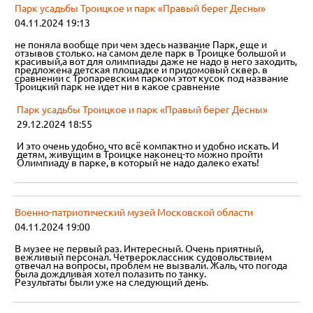
Парк усадьбы Троицкое и парк «Правый берег Десны»
04.11.2024 19:13
не поняла вообще при чем здесь название Парк, еще и
отзывов столько. на самом деле парк в Троицке большой и
красивый,а вот для олимпиады даже не надо в него заходить,
предложена детская площадке и придомовый сквер. в
сравнении с Тропаревским парком этот кусок под название
Троицкий парк не идет ни в какое сравнение
Парк усадьбы Троицкое и парк «Правый берег Десны»
29.12.2024 18:55
И это очень удобно, что всë компактно и удобно искать. И
детям, живущим в Троицке наконец-то можно пройти
Олимпиаду в парке, в который не надо далеко ехать!
Военно-патриотический музей Московской области
04.11.2024 19:00
В музее не первый раз. Интересный. Очень приятный,
вежливый персонал. Четвероклассник судовольствием
отвечал на вопросы, проблем не вызвали. Жаль, что погода
была дождливая хотел полазить по танку.
Результаты были уже на следующий день.