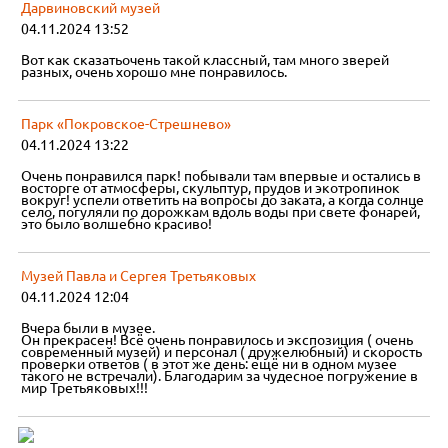
Дарвиновский музей
04.11.2024 13:52
Вот как сказатьочень такой классный, там много зверей
разных, очень хорошо мне понравилось.
Парк «Покровское-Стрешнево»
04.11.2024 13:22
Очень понравился парк! побывали там впервые и остались в
восторге от атмосферы, скульптур, прудов и экотропинок
вокруг! успели ответить на вопросы до заката, а когда солнце
село, погуляли по дорожкам вдоль воды при свете фонарей,
это было волшебно красиво!
Музей Павла и Сергея Третьяковых
04.11.2024 12:04
Вчера были в музее.
Он прекрасен! Всё очень понравилось и экспозиция ( очень
современный музей) и персонал ( дружелюбный) и скорость
проверки ответов ( в этот же день: ещё ни в одном музее
такого не встречали). Благодарим за чудесное погружение в
мир Третьяковых!!!