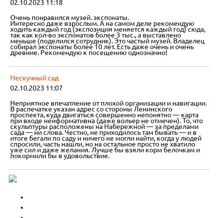
02.10.2023 11:18
Очень понравился музей. экспонаты.
Интересно даже взрослым. А на самом деле рекомендую
ходить каждый год (экспозиция меняется каждый год) сюда,
так как кол-во экспонатов более 3 тыс., а выставлено
меньше (поделился сотрудник). Это частый музей. Владелец
собирал экспонаты более 10 лет. Есть даже очень и очень
древние. Рекомендую к посещению однозначно!
Нескучный сад
02.10.2023 11:07
Неприятное впечатление от плохой организации и навигации.
В распечатке указан адрес со стороны Ленинского
проспекта, куда двигаться совершенно непонятно — карта
при входе неиформативна (даже вольер не отмечен). То, что
скульптуры расположены на Набережной — за пределами
сада — ни слова. Честно, не приходилось там бывать — и в
итоге бегали по саду и ничего не могли найти, когда у людей
спросили, часть нашли, но на остальное просто не хватило
уже сил и даже желания. Лучше бы взяли корм белочкам и
покормили бы в удовольствие.