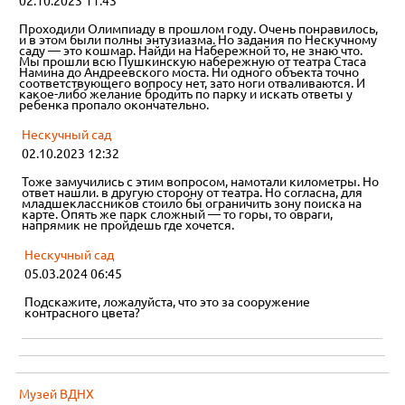
02.10.2023 11:43
Проходили Олимпиаду в прошлом году. Очень понравилось,
и в этом были полны энтузиазма. Но задания по Нескучному
саду — это кошмар. Найди на Набережной то, не знаю что.
Мы прошли всю Пушкинскую набережную от театра Стаса
Намина до Андреевского моста. Ни одного объекта точно
соответствующего вопросу нет, зато ноги отваливаются. И
какое-либо желание бродить по парку и искать ответы у
ребенка пропало окончательно.
Нескучный сад
02.10.2023 12:32
Тоже замучились с этим вопросом, намотали километры. Но
ответ нашли. в другую сторону от театра. Но согласна, для
младшеклассников стоило бы ограничить зону поиска на
карте. Опять же парк сложный — то горы, то овраги,
напрямик не пройдешь где хочется.
Нескучный сад
05.03.2024 06:45
Подскажите, ложалуйста, что это за сооружение
контрасного цвета?
Музей ВДНХ