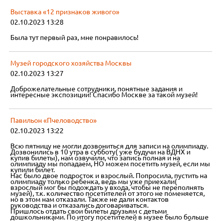
Выставка «12 признаков живого»
02.10.2023 13:28
Была тут первый раз, мне понравилось!
Музей городского хозяйства Москвы
02.10.2023 13:27
Доброжелательные сотрудники, понятные задания и
интересные экспозиции! Спасибо Москве за такой музей!
Павильон «Пчеловодство»
02.10.2023 13:22
Всю пятницу не могли дозвониться для записи на олимпиаду.
Дозвонились в 10 утра в субботу( уже будучи на ВДНХ и
купив билеты), нам озвучили, что запись полная и на
олимпиаду мы попадаем, НО можем посетить музей, если мы
купили билет.
Нас было двое подросток и взрослый. Попросила, пустить на
олимпиаду только ребенка, ведь мы уже приехали(
взрослый мог бы подождать у входа, чтобы не переполнять
музей), т.к. количество посетителей от этого не поменяется,
но в этом нам отказали. Также не дали контактов
руководства и отказались договариваться.
Пришлось отдать свои билеты друзьям с детьми
дошкольниками. По итогу посетителей в музее было больше