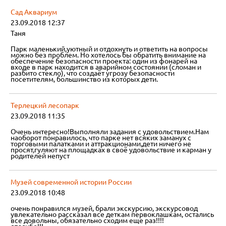
Сад Аквариум
23.09.2018 12:37
Таня
Парк маленький,уютный и отдохнуть и ответить на вопросы
можно без проблем. Но хотелось бы обратить внимание на
обеспечение безопасности проекта: один из фонарей на
входе в парк находится в аварийном состоянии (сломан и
разбито стекло), что создаёт угрозу безопасности
посетителям, большинство из которых дети.
Терлецкий лесопарк
23.09.2018 11:35
Очень интересно!Выполняли задания с удовольствием.Нам
наоборот понравилось, что парке нет всяких заманух с
торговыми палатками и аттракционами,дети ничего не
просят,гуляют на площадках в своё удовольствие и карман у
родителей непуст
Музей современной истории России
23.09.2018 10:48
очень понравился музей, брали экскурсию, экскурсовод
увлекательно рассказал все деткам первоклашкам, остались
все довольны, обязательно сходим еще раз!!!!