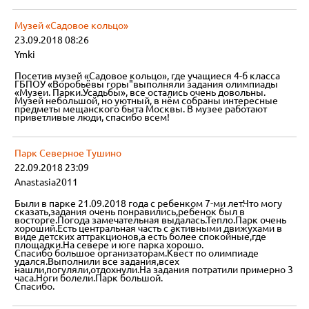
Музей «Садовое кольцо»
23.09.2018 08:26
Ymki
Посетив музей «Садовое кольцо», где учащиеся 4-б класса
ГБПОУ «Воробьёвы горы"выполняли задания олимпиады
«Музеи. Парки.Усадьбы», все остались очень довольны.
Музей небольшой, но уютный, в нём собраны интересные
предметы мещанского быта Москвы. В музее работают
приветливые люди, спасибо всем!
Парк Северное Тушино
22.09.2018 23:09
Anastasia2011
Были в парке 21.09.2018 года с ребенком 7-ми лет.Что могу
сказать,задания очень понравились,ребенок был в
восторге.Погода замечательная выдалась.Тепло.Парк очень
хороший.Есть центральная часть с активными движухами в
виде детских аттракционов,а есть более спокойные,где
площадки.На севере и юге парка хорошо.
Спасибо большое организаторам.Квест по олимпиаде
удался.Выполнили все задания,всех
нашли,погуляли,отдохнули.На задания потратили примерно 3
часа.Ноги болели.Парк большой.
Спасибо.