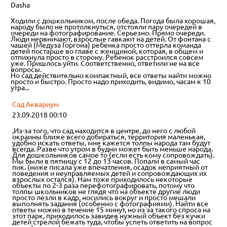
Dasha
Ходили с дошкольником, после обеда. Погода была хорошая,
народу было не протолкнуться, отстояли пару очередей в
очереди на фотографирование. Серьезно. Прямо очереди.
Люди нервничают, взрослые гавкают на детей. От фонтана с
чашей (Медуза Горгона) ребенка просто оттерла команда
детей постарше во главе с женщиной, которая, в общем и
отпихнула просто в сторону. Ребенок расстроился совсем
уже. Пришлось уйти. Соответственно, ответили не на все
вопросы.
Но сад действительно компактный, все ответы найти можно
просто и быстро. Просто надо приходить, видимо, часам к 10
утра...
Сад Аквариум
23.09.2018 00:10
,Из-за того, что сад находится в центре, до него с любой
окраины ближе всего добираться, территория маленькая,
удобно искать ответы, мне кажется толпы народа там будут
всегда. Разве что утром в будни может быть меньше народа.
Для дошкольников самое то (если есть кому сопровождать).
Мы были в пятницу с 12 до 13 часов. Попали в самый час
пик. (ниже писала уже впечатления, осадок неприятный от
поведения и неуправляемых детей и сопровождающих их
взрослых остался). Нам тоже приходилось некоторые
объекты по 2-3 раза перефотографировать, потому что
толпы школьников не глядя что на объекте другие люди
просто лезли в кадр, носились вокруг и просто мешали
выполнять задания (особенно с фотографиями). Найти все
ответы можно в течение 15 минут, но из за такого спроса на
этот парк, приходилось завидев нужный объект без кучки
детей стрелой бежать туда, чтобы успеть ответить на вопрос