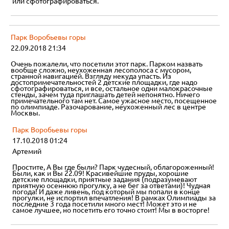
или сфотографироваться.
Парк Воробьевы горы
22.09.2018 21:34
Очень пожалели, что посетили этот парк. Парком назвать
вообще сложно, неухоженная лесополоса с мусором,
странной навигацией. Взгляду некуда упасть. Из
достопримечательностей 2 детские площадки, где надо
сфотографироваться, и все, остальное одни малокрасочные
стенды, зачем туда приглашать детей непонятно. Ничего
примечательного там нет. Самое ужасное место, посещенное
по олимпиаде. Разочарование, неухоженный лес в центре
Москвы.
Парк Воробьевы горы
17.10.2018 01:24
Артемий
Простите, А Вы где были? Парк чудесный, облагороженный!
Были, как и Вы 22.09! Красивейшие пруды, хорошие
детские площадки, приятные задания (подразумевают
приятную осеннюю прогулку, а не бег за ответами)! Чудная
погода! И даже ливень, под который мы попали в конце
прогулки, не испортил впечатления! В рамках Олимпиады за
последние 3 года посетили много мест! Может это и не
самое лучшее, но посетить его точно стоит! Мы в восторге!