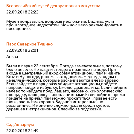
Всероссийский музей декоративного искусства
22.09.2018 22:22
Музей понравился, вопросы несложные. Видимо, учли
прошлогодние недостатки. Можно смело рекомендовать к
посещению.
Парк Северное Тушино
22.09.2018 22:01
Arisha
Были в парке 22 сентября. Погода замечательная, поэтому
было весело. Не нашли стенды о правилах на воде. При
входе в центральный вход сразу атракционы, там и ищите
Кота и Ну погоди, рядом с автодромом, медведь рядом с
качелями-лодкой, которые раскачиваются влево-вправо.
Если зайдете в парк сразу увидите аттракционы,пойдете
направо найдете избушку, Емелю, дракона и т.д. Если пойдете
налево то найдете пруд, лешего, часовню, кинологическую
площадку, площадку с инопланетянами.Если пойдете прямо
придете на причал, там можно прокатиться , правее есть
пляж, очень там хорошо. Задания интересные, но
расстояние... И конечно сложно искать среди кустов,
деревьев и аттракционов. Спасибо за подсказки.
Сад Аквариум
22.09.2018 21:49