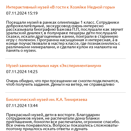
Интерактивный музей «В гости к Хозяйке Медной горы»
07.11.2024 15:19
Посещали музей в рамках олимпиады 1 класс. Сотрудники
доброжелательные, экскурсовод очень интересно
рассказывала биографию Бажова П.П, послушали как звучит
уральский диалект, в полумраке пещеры дети послушали
сказки, искали драгоценные камни, поиграли в старинную
игру с поленом. Программа насыщенная и интересная, а в
конце поучаствовали в мастер классе, где познакомились с
различными минералами, и сделали кулон из малахита на
память о музеи.
Музей занимательных наук «Экспериментаниум»
07.11.2024 14:25
Очень обидно, что при посещении не смогли подключится,
чтоб получить задания. Деньги на ветер, не справедливо
Биологический музей им. К.А. Тимирязева
07.11.2024 13:44
Прекрасный музей, дети в восторге. Благодарим
сотрудников музея, не распечатали дома бланки
приглашения, помогли все распечатали, огромное спасибо.
Все очень понравилось. Вопросы показались сложноваты-
поэтому пришлось искать ответы и думать