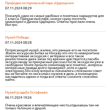
Природно-исторический парк «Царицыно»
07.11.2024 08:29
Пожалуй, один из самых удобных и понятных маршрутов для
2 класса. Прекрасный парк, можно сразу посетить
оранжереи и Дачное Царицино. Ответы прислали очень
быстро.
Музей Победы
07.11.2024 08:28
Потрясающий музей ,жалею ,что раньше его не посетили
.Взяли экскурсию Битва за Москву-это что-то невероятное
интерактивная экскурсия с актёрами и все такое
реалистичное даже запах тех времен чувствуется,спасибо
экскурсоводу за прекрасный рассказ.После экскурсии уже в
свободном темпе прошли олимпиаду все понятно , вопросы
интересные правда долго проверяют ,хотя и сдали
электронно.Тем кому вопросы показались сложными совет
вы не бегайте по несколько музеев в день ,а полноценно
насладитесь одним и тогда все ответы сможете спокойно
найти.
Музей-усадьба Остафьево
06.11.2024 19:26
Очень красивое и впечатляющее место,отдыхаешь там не
только телом,но и душой.