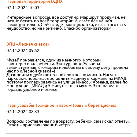
Парковая территория ВДНХ
07.11.2024 10:03
Интересные вопросы, все доступно. Маршрут продуман, не
нужно бегать по всей территории. 6 класс все нашел
самостоятельно. Сейчас идет монтаж катка, из за этого есть
неудобство, но не критично. Спасибо организаторам
ЭПЦ «Лесная сказка»
07.11.2024 09:52
Музей понравился, один из немногих, который
заинтересовал ребёнка. Экскурсовод Эльвира
замечательная, с юмором и любовью к своему делу провела
нас по «Лесной сказке»)
Дозвониться действительно сложно, но можно. Насчет
парковки, побоялась оставлять машину в кармане на МКАД,
поэтому припарковались на улице Инессы Арманд, далее по
мосту через МКАД и 5 минут — ты в музее. Этот вариант
гораздо удобнее и ближе.
Парк усадьбы Троицкое и парк «Правый берег Десны»
07.11.2024 08:33
Вопросы составлены по возрасту, ребенок сам искал ответы.
Ответы прислали очень быстро