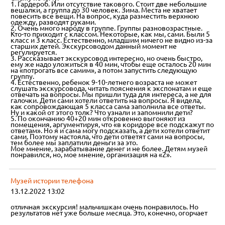
1. Гардероб. Или отсутствие такового. Стоит две небольшие
вешалки, а группа до 30 человек. Зима. Места не хватает
повесить все вещи. На вопрос, куда разместить верхнюю
одежду, разводят руками.
2. Очень много народу в группе. Группы разновозрастные.
Кто-то приходит с классом. Некоторые, как мы, сами. Были 5
класс и 3 класс. Естественно, младшим ничего не видно из-за
старших детей. Экскурсоводом данный момент не
регулируется.
3. Рассказывает экскурсовод интересно, но очень быстро,
ему же надо уложиться в 40 мин, чтобы еще осталось 20 мин
на «потрогать все самим», а потом запустить следующую
группу.
4. Естественно, ребенок 9-10-летнего возраста не может
слушать экскурсовода, читать пояснения к экспонатам и еще
отвечать на вопросы. Мы пришли туда для интереса, а не для
галочки. Дети сами хотели ответить на вопросы. Я видела,
как сопровождающая 5 класса сама заполнила все ответы.
Ну и какой от этого толк? Что узнали и запомнили дети?
5. По окончанию 40+20 мин откровенно выгоняют из
помещения, аргументируя, что «в коридоре все подскажут по
ответам». Но я и сама могу подсказать, а дети хотели ответит
сами. Поэтому настояла, что дети ответят сами на вопросы,
тем более мы заплатили деньги за это.
Мое мнение, зарабатывание денег и не более. Детям музей
понравился, но, мое мнение, организация на «2».
Музей истории телефона
13.12.2022 13:02
отличная экскурсия! мальчишкам очень понравилось. Но
результатов нет уже больше месяца. Это, конечно, огорчает