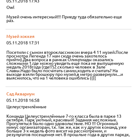
05.11.2018 17:43
Owl
Музей очень интересный!!! Приеду туда обязательно еще
раз.
Музей хоккея
05.11.2018 17:31
Посетили с сыном второклассником вчера 4 11 музей.После
просмотра Легенда 17 нам сюда очень захотелось
прийти).Два вопроса в рамках Олимпиады оказались
сложными 1.где можно увидеть ещё пока не выпущенную
медаль 2018года (где!?)2.сколько человек в Зале
Славы.Надо было посчитать самим,ходить и считать? На
выходе взяли брошюру про музей,в метро развернули....и
выяснилось, что на 1 человека ошиблись ((((
Сад Аквариум
05.11.2018 16:58
Целеустремлённые
Команда Целеустремлённые 7-го класса была в парке 13
октября. Парк уютный, красивый! Задания несложные.
Прогуляться было одно удовольствие. НО !!! Огромный
минус организаторам, т.к. так же, как и у других команд, уже
больше 3-х недель фото висит на рассмотрении, и
результатов посещения нет. В прошлые года в других парках,