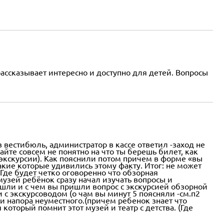
ссказывает интересно и доступно для детей. Вопросы
 вестибюль, администратор в кассе ответил -заход не
сайте совсем не понятно на что ты берешь билет, как
и экскурсии). Как пояснили потом причем в форме «вы
акие которые удивились этому факту. Итог: не может
Где будет четко оговоренно что обзорная
 музей ребёнок сразу начал изучать вопросы и
ошли и с чем вы пришли вопрос с экскурсией обзорной
 с экскурсоводом (о чам вы минут 5 поясняли -см.п2
 и напора неуместного.(причем ребенок знает что
который помнит этот музей и театр с детства. (Где