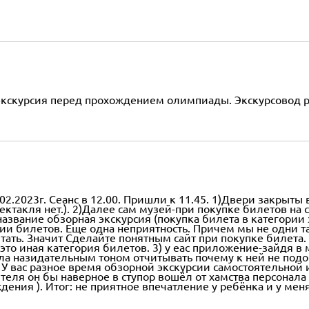
экскурсия перед прохождением олимпиады. Экскурсовод ра
2023г. Сеанс в 12.00. Пришли к 11.45. 1)Двери закрыты в
ектакля нет.). 2)Далее сам музей-при покупке билетов на 
 название обзорная экскурсия (покупка билета в категори
рии билетов. Еще одна неприятность. Причем мы не одни т
ать. Значит Сделайте понятным сайт при покупке билета. 
 это иная категория билетов. 3) у еас приложение-зайдя в
ала назидательным тоном отчитывать почему к ней не под
У вас разное время обзорной экскурсии самостоятельной и
теля он бы наверное в ступор вошёл от хамства персонала
ния ). Итог: не приятное впечатление у ребёнка и у меня 