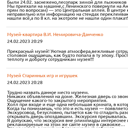
Были 24.02. заснежено,лесопарк зимой для лыжников п
Мы приехали на машине,с Ленинского повернули на Ано
прям по вопросам) — это Центральная аллея. В центре 
неправильно или информацию на стендах переклеивают н
нашли всё,а по 8 кл. на экотропе не нашли один плакат
Музей-квартира В.И. Немировича-Данченко
24.02.2023 20:29
Прекрасный музей! Уютная атмосфера,вежливые сотрудн
столовой ощущаешь, как будто попала в ту эпоху. Про
теплоту и доброту сотрудникам музея!!!
Музей Старинных игр и игрушек
24.02.2023 20:28
Трудно назвать данное место музеем.
Никаких объявлений на доме. Железная дверь со звон
Ощущение какого-то закрытого мероприятия.
Холл при входе и еще одна небольшая комната, в котор
Когда ты понимаешь, что это и есть музей — появляет
Экскурсовод, безусловно, пытается как-то сгладить раз
открывать дверь опоздавшим. Экскурсия прерывалась.
Я допускаю, что экскурсия вне олимпиады интереснее
рекламируемые на этом же сайте музей в саквояже…