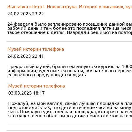
Выставка «Петр I. Новая азбука. История в писаниях, к
24.02.2023 23:22
24 февраля было запланировано посещение данной выста
рабочий день и тем более это последняя пятница меся
такое отношение к детям. Наврядли решимся на повто
Музей истории телефона
24.02.2023 22:41
Прекрасный музей, брали семейную экскурсию за 1000 
информации,чудесные экспонаты, обязательно вернемс
если много народу придется ждать.
Музей истории телефона
03.03.2023 18:17
Пожалуй, на мой взгляд, самая лучшая площадка в пла
подготовились так, что дети в течение часа ни на ми
часа. Пожалуй единственная площадка, которая в каче
что существенно облегчило детям поиск ответов на во