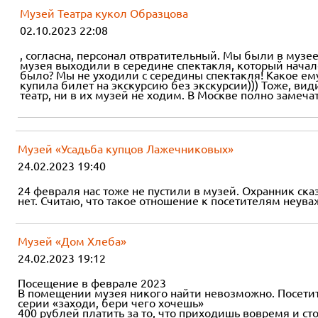
Музей Театра кукол Образцова
02.10.2023 22:08
, согласна, персонал отвратительный. Мы были в музее
музея выходили в середине спектакля, который началс
было? Мы не уходили с середины спектакля! Какое ему 
купила билет на экскурсию без экскурсии))) Тоже, ви
театр, ни в их музей не ходим. В Москве полно замеча
Музей «Усадьба купцов Лажечниковых»
24.02.2023 19:40
24 февраля нас тоже не пустили в музей. Охранник ск
нет. Считаю, что такое отношение к посетителям неу
Музей «Дом Хлеба»
24.02.2023 19:12
Посещение в феврале 2023
В помещении музея никого найти невозможно. Посетить
серии «заходи, бери чего хочешь»
400 рублей платить за то, что приходишь вовремя и ст