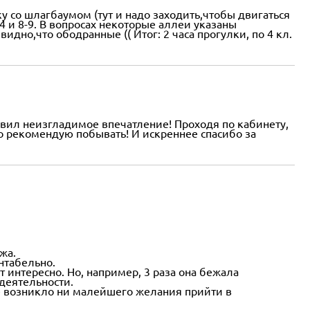
 со шлагбаумом (тут и надо заходить,чтобы двигаться
4 и 8-9. В вопросах некоторые аллеи указаны
но,что ободранные (( Итог: 2 часа прогулки, по 4 кл.
авил неизгладимое впечатление! Проходя по кабинету,
но рекомендую побывать! И искреннее спасибо за
жа.
нтабельно.
т интересно. Но, например, 3 раза она бежала
деятельности.
е возникло ни малейшего желания прийти в