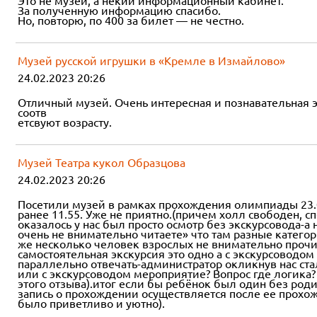
Это не музей, а некий информационный кабинет.
За полученную информацию спасибо.
Но, повторю, по 400 за билет — не честно.
Музей русской игрушки в «Кремле в Измайлово»
24.02.2023 20:26
Отличный музей. Очень интересная и познавательная 
соотв
етсвуют возрасту.
Музей Театра кукол Образцова
24.02.2023 20:26
Посетили музей в рамках прохождения олимпиады 23.02.
ранее 11.55. Уже не приятно.(причем холл свободен, сп
оказалось у нас был просто осмотр без экскурсовода-а
очень не внимательно читаете» что там разные катего
же несколько человек взрослых не внимательно прочит
самостоятельная экскурсия это одно а с экскурсоводом
параллельно отвечать-администратор окликнув нас ст
или с экскурсоводом мероприятие? Вопрос где логика? 
этого отзыва).итог если бы ребёнок был один без роди
запись о прохождении осуществляется после ее прохожде
было приветливо и уютно).