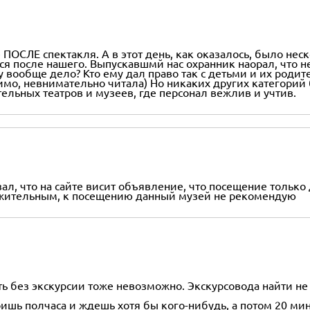
 ПОСЛЕ спектакля. А в этот день, как оказалось, было нес
я после нашего. Выпускавшмй нас охранник наорал, что н
вообще дело? Кто ему дал право так с детьми и их родите
димо, невнимательно читала) Но никаких других категорий
тельных театров и музеев, где персонал вежлив и учтив.
азал, что на сайте висит объявление, что посещение толь
важительным, к посещению данный музей не рекомендую
 без экскурсии тоже невозможно. Экскурсовода найти не 
оишь полчаса и ждешь хотя бы кого-нибудь, а потом 20 мин