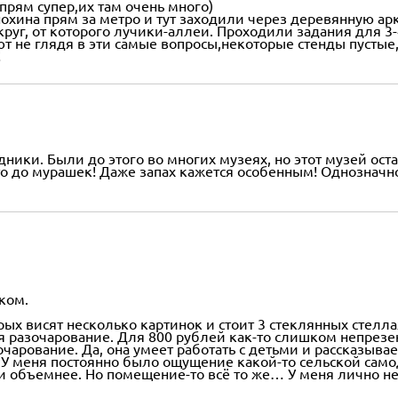
рям супер,их там очень много)
хина прям за метро и тут заходили через деревянную арку
круг, от которого лучики-аллеи. Проходили задания для 3-
е глядя в эти самые вопросы,некоторые стенды пустые,вид
!
ики. Были до этого во многих музеях, но этот музей ост
сто до мурашек! Даже запах кажется особенным! Однознач
ком.
ых висят несколько картинок и стоит 3 стеклянных стелла
ся разочарование. Для 800 рублей как-то слишком непрезе
очарование. Да, она умеет работать с детьми и рассказывае
 У меня постоянно было ощущение какой-то сельской само
 и объемнее. Но помещение-то всё то же… У меня лично н