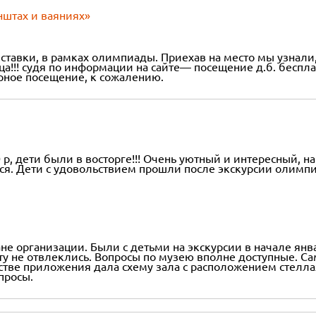
унштах и ваяниях»
вки, в рамках олимпиады. Приехав на место мы узнали, чт
ца!!! судя по информации на сайте— посещение д.б. беспл
рное посещение, к сожалению.
р, дети были в восторге!!! Очень уютный и интересный, на
я. Дети с удовольствием прошли после экскурсии олимпиа
не организации. Были с детьми на экскурсии в начале ян
нуту не отвлеклись. Вопросы по музею вполне доступные. 
стве приложения дала схему зала с расположением стелла
просы.