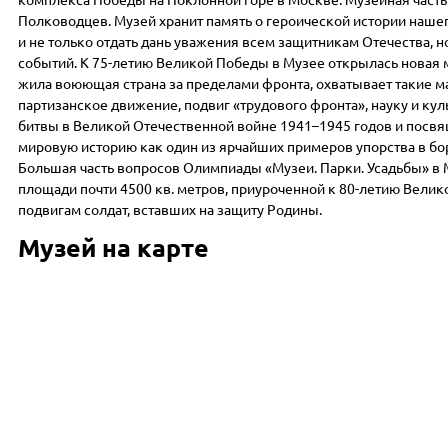
комплекса Победы на Поклонной горе в Москве. Музейная часть
Полководцев. Музей хранит память о героической истории наше
и не только отдать дань уважения всем защитникам Отечества,
событий. К 75-летию Великой Победы в Музее открылась новая 
жила воюющая страна за пределами фронта, охватывает такие 
партизанское движение, подвиг «трудового фронта», науку и ку
битвы в Великой Отечественной войне 1941–1945 годов и посвя
мировую историю как один из ярчайших примеров упорства в бор
Большая часть вопросов Олимпиады «Музеи. Парки. Усадьбы» в
площади почти 4500 кв. метров, приуроченной к 80-летию Вел
подвигам солдат, вставших на защиту Родины.
Музей на карте