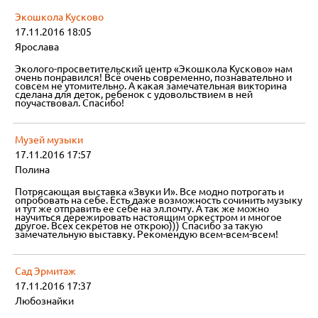
Экошкола Кусково
17.11.2016 18:05
Ярослава
Эколого-просветительский центр «Экошкола Кусково» нам
очень понравился! Всё очень современно, познавательно и
совсем не утомительно. А какая замечательная викторина
сделана для деток, ребенок с удовольствием в ней
поучаствовал. Спасибо!
Музей музыки
17.11.2016 17:57
Полина
Потрясающая выставка «Звуки И». Все модно потрогать и
опробовать на себе. Есть даже возможность сочинить музыку
и тут же отправить ее себе на эл.почту. А так же можно
научиться дережировать настоящим оркестром и многое
другое. Всех секретов не открою))) Спасибо за такую
замечательную выставку. Рекомендую всем-всем-всем!
Сад Эрмитаж
17.11.2016 17:37
Любознайки