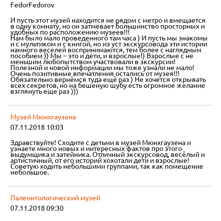
FedorFedorov
И пусть этот музей находится не рядом с метро и вмещается
в одну комнату, но он затмевает большинство просторных и
удобных по расположению музеев!!!
Нам было мало проведенного там часа ) И пусть мы знакомы
и с мультиком и с книгой, но из уст экскурсовода эти истории
намного веселей воспринимаются, тем более с наглядным
пособием )) Мы – это и дети, и взрослые!) Взрослые с не
меньшим любопытством участвовали в экскурсии!
Полезной и новой информации мы тоже узнали не мало!
Очень позитивные впечатления остались от музея!!!
Обязательно вернёмся туда ещё раз ) Не хочется открывать
всех секретов, но на бешеную шубу есть огромное желание
взглянуть еще раз )))
Музей Мюнхгаузена
07.11.2018 10:03
Здравствуйте! Сходите с детьми в музей Мюнхгаузена и
узнаете много новых и интересных фактов про этого
выдумщика и затейника. Отличный экскурсовод, весёлый и
артистичный, от его историй хохотали дети и взрослые!
Советую ходить небольшими группами, так как помещение
небольшое.
Палеонтологический музей
07.11.2018 09:30