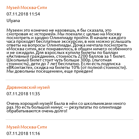
Музей Москва-Сити
07.11.2018 11:54
Ulyana
Музеем это конечно не назовешь, я бы сказала, это
смотровая «с историей». Мы поехали с целью на Москву
посмотреть и заодно Олимпиаду пройти. В начале каждого
часа проходят бесплатные экскурсии, в них можно услышать
ответы на вопросы Олимпиады. Дочка мечтала посмотреть
«Москва сити», все понравилось, в общем ничего особенного
и не ожидали. Для взрослых купили билеты по баллам
«Активный гражданин», стоимость 2200 баллов за 1 билет.
Школьный билет стоит чуть больше 300р. (льготная
стоимость), дети до 7 лет бесплатно. Если есть подписка
«ВКонтакте», скидка на билеты 10% (от полной стоимости).
Мы довольны посещением, еще приедем!
Дарвиновский музей
07.11.2018 11:35
Очень хороший музей! Была в нём со школьниками много
раз. Но есть большой минус — результаты по олимпиаде
обрабатываются очень долго!
Музей Москва-Сити
07.11.2018 11:16