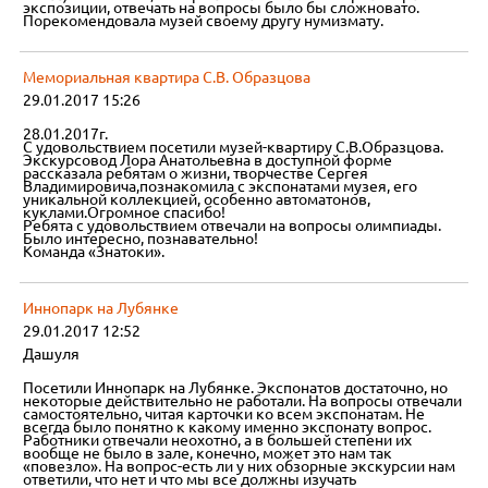
экспозиции, отвечать на вопросы было бы сложновато.
Порекомендовала музей своему другу нумизмату.
Мемориальная квартира С.В. Образцова
29.01.2017 15:26
28.01.2017г.
С удовольствием посетили музей-квартиру С.В.Образцова.
Экскурсовод Лора Анатольевна в доступной форме
рассказала ребятам о жизни, творчестве Сергея
Владимировича,познакомила с экспонатами музея, его
уникальной коллекцией, особенно автоматонов,
куклами.Огромное спасибо!
Ребята с удовольствием отвечали на вопросы олимпиады.
Было интересно, познавательно!
Команда «Знатоки».
Иннопарк на Лубянке
29.01.2017 12:52
Дашуля
Посетили Иннопарк на Лубянке. Экспонатов достаточно, но
некоторые действительно не работали. На вопросы отвечали
самостоятельно, читая карточки ко всем экспонатам. Не
всегда было понятно к какому именно экспонату вопрос.
Работники отвечали неохотно, а в большей степени их
вообще не было в зале, конечно, может это нам так
«повезло». На вопрос-есть ли у них обзорные экскурсии нам
ответили, что нет и что мы все должны изучать