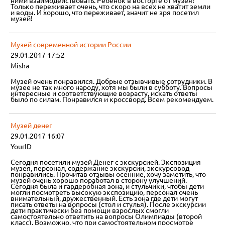
ними взаимодействовать. Ребенок в восторге от музея!
Только переживает очень, что скоро на всех не хватит земли
и воды. И хорошо, что переживает, значит не зря посетил
музей!
Музей современной истории России
29.01.2017 17:52
Misha
Музей очень понравился. Добрые отзывчивые сотрудники. В
музее не так много народу, хотя мы были в субботу. Вопросы
интересные и соответствующие возрасту, искать ответы
было по силам. Понравился и кроссворд. Всем рекомендуем.
Музей денег
29.01.2017 16:07
YourID
Сегодня посетили музей Денег с экскурсией. Экспозиция
музея, персонал, содержание экскурсии, экскурсовод
понравились. Прочитав отзывы осенние, хочу заметить, что
музей очень хорошо поработал в сторону улучшений.
Сегодня была и гардеробная зона, и стульчики, чтобы дети
могли посмотреть высокую экспозицию, персонал очень
внимательный, дружественный. Есть зона где дети могут
писать ответы на вопросы (стол и стулья). После экскурсии
дети практически без помощи взрослых смогли
самостоятельно ответить на вопросы Олимпиады (второй
класс). Возможно, что при самостоятельном просмотре