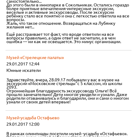
самостоятельно...
До этого были в иннопарке в Сокольниках. Остались гораздо
более приятные впечатления-интересные экскурсии,
весёлые и активные экскурсоводы. После экскурсии
ребёнку стало все понятно и она с легкостью ответила на все
вопросы.
Жаль, что такое отношение. Возвращаться на Лубянку
желания нет...
Ещё расстраивает тот факт, что вроде ответили на все
вопросы правильно, а один ответ не засчитали, а в чем
ошибка — ни как не освещается. Это минус организации.
Музей «Стрелецкие палаты»
29.01.2017 12:44
Юнные искатели
Здравствуйте, вчера, 28.09.17 побывали у вас в музее на
экскурсии «Московские стрельцы"с 5 классом, из школы
2093.
Огромнейшая благодарность экскурсоводу Ольге! Всё
прошло замечательно! Дети многое увидели и узнали. Даже
родители отзванивались и благодарили, они и сами о многом
узнали от своих детей впервые!
Музей-усадьба Остафьево
29.01.2017 12:00
В рамках олимпиады посетили музей -усадьбу «Остафьево».