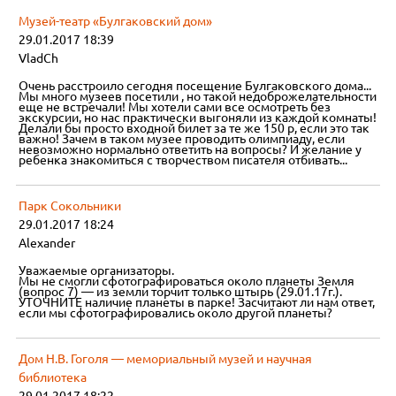
Музей-театр «Булгаковский дом»
29.01.2017 18:39
VladCh
Очень расстроило сегодня посещение Булгаковского дома...
Мы много музеев посетили , но такой недоброжелательности
еще не встречали! Мы хотели сами все осмотреть без
экскурсии, но нас практически выгоняли из каждой комнаты!
Делали бы просто входной билет за те же 150 р, если это так
важно! Зачем в таком музее проводить олимпиаду, если
невозможно нормально ответить на вопросы? И желание у
ребенка знакомиться с творчеством писателя отбивать...
Парк Сокольники
29.01.2017 18:24
Alexander
Уважаемые организаторы.
Мы не смогли сфотографироваться около планеты Земля
(вопрос 7) — из земли торчит только штырь (29.01.17г.).
УТОЧНИТЕ наличие планеты в парке! Засчитают ли нам ответ,
если мы сфотографировались около другой планеты?
Дом Н.В. Гоголя — мемориальный музей и научная
библиотека