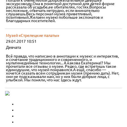
Попали к очень милой доброжелательной девушке
экскурсоводу.Она в понятной доступной для детей форме
рассказала об усадьбе,ее обитателях, гостях.Вопросы
несложные, отвечать нетрудно, если внимательно
слушаешь.Весь персонал музея приветливый,
позитивный.Желаем музею побольше экспонатов и
благодарных посетителей.
Музей «Стрелецкие палаты»
29.01.2017 10:51
Девчата
Всё правда, что написано в аннотации к музею: и интерактив,
и сочетание традиционного и современного, и
мультимедийные технологии... А какова Екатерина!? Мы
прочитали все отзывы о музее. Редко, где встретишь такое
единодушие, что музей понравился.А ещё, спасибо —
хочется сказать всем сотрудникам музея (премию дать). Нет,
они не подсказывали нам, но у них были добрые лица, с
улыбкой. Мы поняли, что нас здесь ждут.