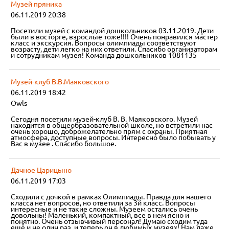
Музей пряника
06.11.2019 20:38
Посетили музей с командой дошкольников 03.11.2019. Дети
были в восторге, взрослые тоже!!!! Очень понравился мастер
класс и экскурсия. Вопросы олимпиады соответствуют
возрасту, дети легко на них ответили. Спасибо организаторам
и сотрудникам музея! Команда дошкольников 1081135
Музей-клуб В.В.Маяковского
06.11.2019 18:42
Owls
Сегодня посетили музей-клуб В. В. Маяковского. Музей
находится в общеобразовательной школе, но встретили нас
очень хорошо, доброжелательно прям с охраны. Приятная
атмосфера, доступные вопросы. Интересно было побывать у
Вас в музее . Спасибо большое.
Дачное Царицыно
06.11.2019 17:03
Сходили с дочкой в рамках Олимпиады. Правда для нашего
класса нет вопросов, но ответили за 3й класс. Вопросы
интересные и не такие сложны. Музеем остались очень
довольны! Маленький, компактный, все в нем ясно и
понятно. Очень отзывчивый персонал! Думаю сходим туда
ещё и не один раз, и теперь он в любимых музеях! Нам даже