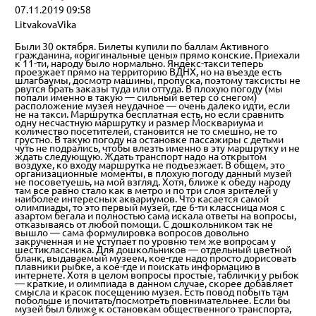
07.11.2019 09:58
LitvakovaVika
Были 30 октября. Билеты купили по баллам Активного
гражданина, «оригинальные цены» прямо конские. Приехали
к 11-ти, народу было нормально. Яндекс-такси теперь
проезжает прямо на территорию ВДНХ, но на въезде есть
шлагбаумы, досмотр машины, пропуска, поэтому таксисты не
рвутся брать заказы туда или оттуда. В плохую погоду (мы
попали именно в такую — сильный ветер со снегом)
расположение музея неудачное — очень далеко идти, если
не на такси. Маршрутка бесплатная есть, но если сравнить
одну несчастную маршрутку и размер Москвариума и
количество посетителей, становится не то смешно, не то
грустно. В такую погоду на остановке пассажиры с детьми
чуть не подрались, чтобы влезть именно в эту маршрутку и не
ждать следующую. Ждать транспорт надо на открытом
воздухе, ко входу маршрутка не подъезжает. В общем, это
организационные моменты, в плохую погоду данный музей
не посоветуешь, на мой взгляд. Хотя, ближе к обеду народу
там все равно стало как в метро и по три слоя зрителей у
наиболее интересных аквариумов. Что касается самой
олимпиады, то это первый музей, где 6-ти классница моя с
азартом бегала и полностью сама искала ответы на вопросы,
отказываясь от любой помощи. С дошкольником так не
вышло — сама формулировка вопросов довольно
закрученная и не уступает по уровню тем же вопросам у
шестиклассника. Для дошкольников — отдельный цветной
бланк, выдаваемый музеем, кое-где надо просто дорисовать
плавники рыбке, а кое-где и поискать информацию в
интернете. Хотя в целом вопросы простые, таблички у рыбок
— краткие, и олимпиада в данном случае, скорее добавляет
смысла и красок посещению музея. Есть повод побыть там
побольше и почитать/посмотреть повнимательнее. Если бы
музей был ближе к остановкам общественного транспорта,