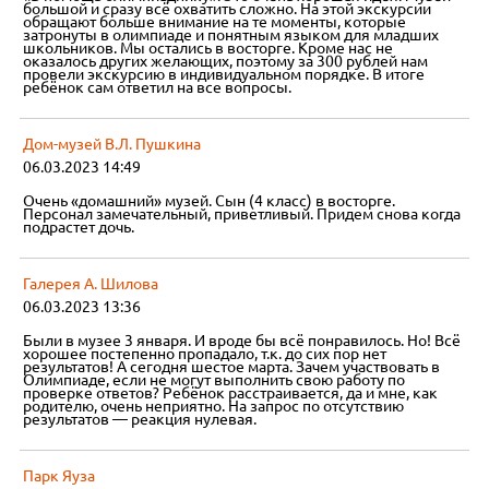
большой и сразу всё охватить сложно. На этой экскурсии
обращают больше внимание на те моменты, которые
затронуты в олимпиаде и понятным языком для младших
школьников. Мы остались в восторге. Кроме нас не
оказалось других желающих, поэтому за 300 рублей нам
провели экскурсию в индивидуальном порядке. В итоге
ребёнок сам ответил на все вопросы.
Дом-музей В.Л. Пушкина
06.03.2023 14:49
Очень «домашний» музей. Сын (4 класс) в восторге.
Персонал замечательный, приветливый. Придем снова когда
подрастет дочь.
Галерея А. Шилова
06.03.2023 13:36
Были в музее 3 января. И вроде бы всё понравилось. Но! Всё
хорошее постепенно пропадало, т.к. до сих пор нет
результатов! А сегодня шестое марта. Зачем участвовать в
Олимпиаде, если не могут выполнить свою работу по
проверке ответов? Ребёнок расстраивается, да и мне, как
родителю, очень неприятно. На запрос по отсутствию
результатов — реакция нулевая.
Парк Яуза