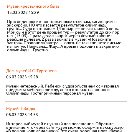
Музей крестьянского быта
15.03.2023 15:29
Присоединяюсь к восторженным отзывам, касающимся
экскурсии. НО что касается результатов олимпиады —
грусть... Судя по отзывам 14 января— несчастливый день.
Мой сын в этот день прошёл тур — результатов до сих пор
нет (15.03). 2 раза делал запрос через личный кабинет—
реакция нулевая. 2 раза звонила в музей: «Позвоните
завтра». Позвонила завтра — опять не так: «пишите письмо
на почту». Написала... Жду... А время подходит к закрытию
олимпиады... Грустно.
Дом-музей И.С. Тургенева
06.03.2023 15:28
Музей интересный. Ребенок с удовольствием осматривал
предметы мебели, одежду, легко отвечал на вопросы
Олимпиады. Гостеприимный персонал музей.
Музей Победы
06.03.2023 14:53
Интересный музей и нужный для посещения. Обратите
внимание, что через сайт музея можно оформить экскурсию
«В помощь олимпиаднику». Это очень хорошая идея. Музей