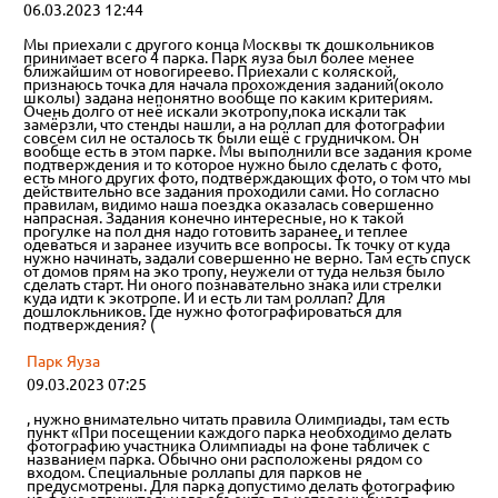
06.03.2023 12:44
Мы приехали с другого конца Москвы тк дошкольников
принимает всего 4 парка. Парк яуза был более менее
ближайшим от новогиреево. Приехали с коляской,
признаюсь точка для начала прохождения заданий(около
школы) задана непонятно вообще по каким критериям.
Очень долго от неё искали экотропу,пока искали так
замёрзли, что стенды нашли, а на роллап для фотографии
совсем сил не осталось тк были ещё с грудничком. Он
вообще есть в этом парке. Мы выполнили все задания кроме
подтверждения и то которое нужно было сделать с фото,
есть много других фото, подтверждающих фото, о том что мы
действительно все задания проходили сами. Но согласно
правилам, видимо наша поездка оказалась совершенно
напрасная. Задания конечно интересные, но к такой
прогулке на пол дня надо готовить заранее, и теплее
одеваться и заранее изучить все вопросы. Тк точку от куда
нужно начинать, задали совершенно не верно. Там есть спуск
от домов прям на эко тропу, неужели от туда нельзя было
сделать старт. Ни оного познавательно знака или стрелки
куда идти к экотропе. И и есть ли там роллап? Для
дошлокльников. Где нужно фотографироваться для
подтверждения? (
Парк Яуза
09.03.2023 07:25
, нужно внимательно читать правила Олимпиады, там есть
пункт «При посещении каждого парка необходимо делать
фотографию участника Олимпиады на фоне табличек с
названием парка. Обычно они расположены рядом со
входом. Специальные роллапы для парков не
предусмотрены. Для парка допустимо делать фотографию