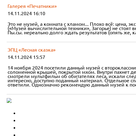
Галерея «Печатники»
14.11.2024 16:10
Это не музей, а комната с хламом... Плохо всё: цена, э
(«Музей вычислительной техники», Загорье) не стоят
Пы.сы. нереально долго ждать результатов (опять же,
ЭПЦ «Лесная сказка»
14.11.2024 15:57
14 ноября 2024 посетили данный музей с второклассни
соломенной крышей, покрытой мхом. Внутри пахнет дер
смотрели мультфильм об обитателях леса, искали след
интересно, доступно поданный материал. Отдельное сп
ответили. Однозначно рекомендую данный музей к п