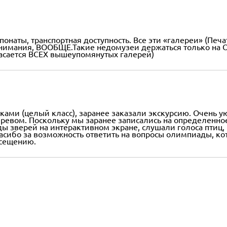
кспонаты, транспортная доступность. Все эти «галереи» (Печ
 внимания, ВООБЩЕ.Такие недомузеи держаться только на
 касается ВСЕХ вышеупомянутых галерей)
ками (целый класс), заранее заказали экскурсию. Очень у
евом. Поскольку мы заранее записались на определенное 
ы зверей на интерактивном экране, слушали голоса птиц,
асибо за возможность ответить на вопросы олимпиады, ко
осещению.