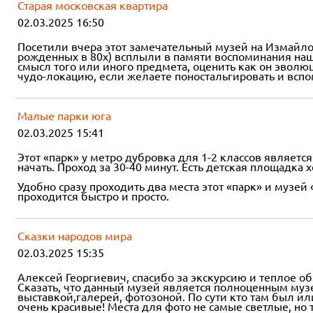
Старая московская квартира
02.03.2025 16:50
Посетили вчера этот замечательный музей на Измайловс
рожденных в 80х) всплыли в памяти воспоминания наше
смысл того или иного предмета, оценить как он эволю
чудо-локацию, если желаете поностальгировать и вспо
Малые парки юга
02.03.2025 15:41
Этот «парк» у метро дубровка для 1-2 классов являетс
начать. Проход за 30-40 минут. Есть детская площадка 
Удобно сразу проходить два места этот «парк» и музей «
проходится быстро и просто.
Сказки народов мира
02.03.2025 15:35
Алексей Георгиевич, спасибо за экскурсию и теплое о
Сказать, что данный музей является полноценным музе
выставкой,галерей, фотозоной. По сути кто там был ил
очень красивые! Места для фото не самые светлые, но