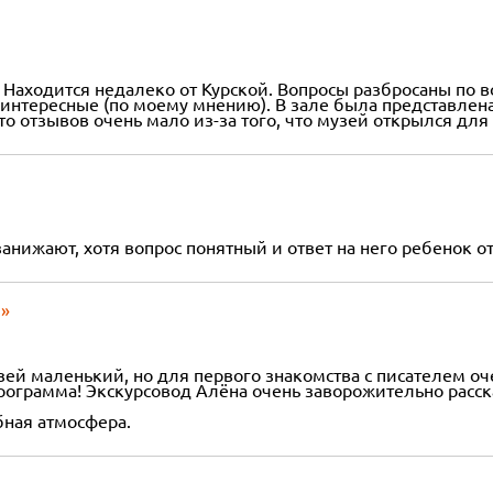
аходится недалеко от Курской. Вопросы разбросаны по все
 интересные (по моему мнению). В зале была представлен
то отзывов очень мало из-за того, что музей открылся для
анижают, хотя вопрос понятный и ответ на него ребенок о
ы»
зей маленький, но для первого знакомства с писателем о
ограмма! Экскурсовод Алёна очень заворожительно расска
ная атмосфера.