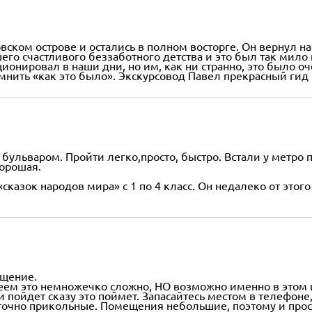
ком острове и остались в полном восторге. Он вернул нас
го счастливого беззаботного детства и это был так мило
ционировал в наши дни, но им, как ни странно, это было 
мнить «как это было». Экскурсовод Павел прекрасный гид 
я бульваром. Пройти легко,просто, быстро. Встали у метр
хорошая.
сказок народов мира» с 1 по 4 класс. Он недалеко от этого
бщение.
ем это немножечко сложно, НО возможно именно в этом и 
и пойдет сказу это поймет. Запасайтесь местом в телефоне
 точно прикольные. Помещения небольшие, поэтому и прос