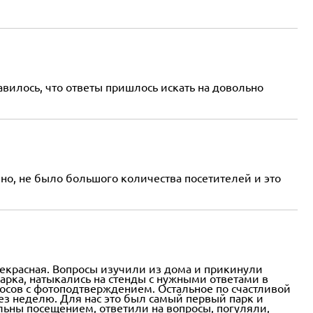
авилось, что ответы пришлось искать на довольно
йно, не было большого количества посетителей и это
рекрасная. Вопросы изучили из дома и прикинули
парка, натыкались на стенды с нужными ответами в
просов с фотоподтверждением. Остальное по счастливой
ез неделю. Для нас это был самый первый парк и
льны посещением, ответили на вопросы, погуляли,