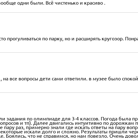
вообще одни были. Всё чистенько и красиво .
о прогуливаться по парку, но и расширять кругозор. Понр
, на все вопросы дети сами ответили. в музее было споко
ли задания по олимпиаде для 3-4 классов. Погода была п
 вопросов и тп). Далее двигались интуитивно по дорожкам 
е пару раз, примерно знали где искать ответы на пару во
 некоторые искали долго и сложно. Результаты пришли чер
. Боялись, что не справимся, но нам повезло. Очень дово