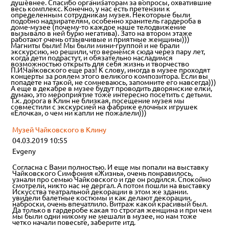
душевнее. Спасибо организаторам за вопросы, охватившие
весь комплекс. Конечно, у нас есть претензии к
определенным сотрудникам музея. Некоторые были
подобно надзирателям, особенно хранитель гардероба в
доме-музее (почему-то каждое наше телодвижение
вызывало в ней бурю негатива). Зато на втором этаже
работают очень отзывчивые и приятные женщины)))
Магниты были! Мы были мини-группой и не брали
экскурсию, но решили, что вернемся сюда через пару лет,
когда дети подрастут, и обязательно насладимся
возможностью открыть для себя жизнь и творчество
П.И.Чайковского еще раз! К слову, иногда в музее проходят
концерты за роялем этого великого композитора. Если вы
попадете на такой, не сомневаюсь, запомните его навсегда)))
А еще в декабре в музее будут проводить дворянские елки,
думаю, это мероприятие тоже интересно посетить с детьми.
Т.к. дорога в Клин не близкая, посещение музея мы
совместили с экскурсией на фабрике елочных игрушек
«Елочка», о чем ни капли не пожалели)))
Музей Чайковского в Клину
04.03.2019 10:55
Evgeny
Согласна с Вами полностью. И еще мы попали на выставку
Чайковского Симфония «Жизнь», очень понравилось,
узнали про семью Чайковского и где он родился. Спокойно
смотрели, никто нас не дергал. А потом пошли на выставку
Искусства театральной декорации в этом же здании.
увидели балетные костюмы и как делают декорации,
наброски, очень впечатлило. Витраж какой красивый был.
Да только в гардеробе какая то строгая женщина и при чем
мы были одни никому не мешали в музее, но нам тоже
четко начали повесьте, заберите итд.