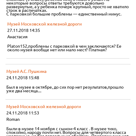
некоторые вопросы ответы требуются довольно
развернутые, а у ребенка почерк крупный, просто не хватило
строк в распечатках.
С парковкой большие проблемы — единственный минус.
Музей Московской железной дороги
27.11.2018 14:35
Анастасия
Platon152,проблемы с парковкой в чем заключаются? Ее
около музея вообще нет или мало мест? Платная?
Музей А.С. Пушкина
24.11.2018 15:48
Был в музее в октябре, до сих пор нет результатов,прошло
уже два месяца....
Музей Московской железной дороги
24.11.2018 11:53
Roman
Были в музее 14 ноября с сыном-4 класс . В музее тихо,
спокойно, народу почти нет. Вопросы для четвертого класса