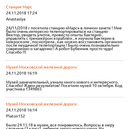
Станция Марс
24.11.2018 17:24
Anastasiya
24/11/2018 г посетила станцию «Марс» в личном зачете ! Мне
было очень интересно телепортироваться на станцию
Вектор, увидеть улиток, провести опыты бактерий ,
управлять с тренажёром кораблём , я изучила бактерии в
микроскопе , посмотрела , как можно восстановить организм
после неудачной телепортации ! Было очень познавательно
современно и загадочно ! А робот Бубенчик просто чудо!
Спасибо !!!
Музей Московской железной дороги
24.11.2018 16:19
Музей замечательный, узнали много нового и интересного.
Спасибо! Ждем результатов! Посетили музей 10 октября. Код
участника 1349865
Музей Московской железной дороги
24.11.2018 16:14
Platon152
Были 24.11.18 в музее, все понравилось. Вопросы в меру
сложные (3 класс), ребенок много нового узнал. На