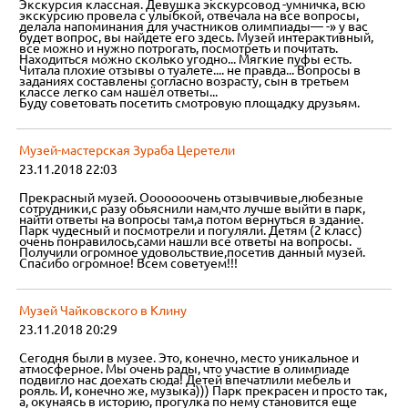
Экскурсия классная. Девушка экскурсовод -умничка, всю
экскурсию провела с улыбкой, отвечала на все вопросы,
делала напоминания для участников олимпиады— -» у вас
будет вопрос, вы найдете его здесь. Музей интерактивный,
все можно и нужно потрогать, посмотреть и почитать.
Находиться можно сколько угодно... Мягкие пуфы есть.
Читала плохие отзывы о туалете.... не правда... Вопросы в
заданиях составлены согласно возрасту, сын в третьем
классе легко сам нашёл ответы...
Буду советовать посетить смотровую площадку друзьям.
Музей-мастерская Зураба Церетели
23.11.2018 22:03
Прекрасный музей. Ооооооочень отзывчивые,любезные
сотрудники,с разу обьяснили нам,что лучше выйти в парк,
найти ответы на вопросы там,а потом вернуться в здание.
Парк чудесный и посмотрели и погуляли. Детям (2 класс)
очень понравилось,сами нашли все ответы на вопросы.
Получили огромное удовольствие,посетив данный музей.
Спасибо огромное! Всем советуем!!!
Музей Чайковского в Клину
23.11.2018 20:29
Сегодня были в музее. Это, конечно, место уникальное и
атмосферное. Мы очень рады, что участие в олимпиаде
подвигло нас доехать сюда! Детей впечатлили мебель и
рояль. И, конечно же, музыка))) Парк прекрасен и просто так,
а, окунаясь в историю, прогулка по нему становится еще