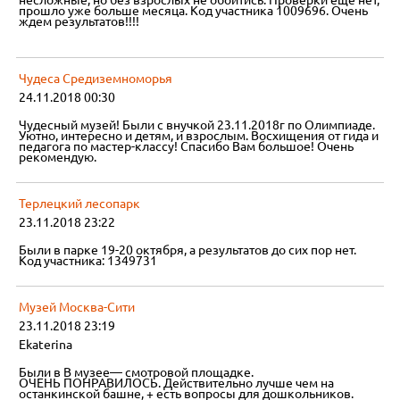
несложные, но без взрослых не обойтись. Проверки еще нет,
прошло уже больше месяца. Код участника 1009696. Очень
ждем результатов!!!!
Чудеса Средиземноморья
24.11.2018 00:30
Чудесный музей! Были с внучкой 23.11.2018г по Олимпиаде.
Уютно, интересно и детям, и взрослым. Восхищения от гида и
педагога по мастер-классу! Спасибо Вам большое! Очень
рекомендую.
Терлецкий лесопарк
23.11.2018 23:22
Были в парке 19-20 октября, а результатов до сих пор нет.
Код участника: 1349731
Музей Москва-Сити
23.11.2018 23:19
Ekaterina
Были в В музее— смотровой площадке.
ОЧЕНЬ ПОНРАВИЛОСЬ. Действительно лучше чем на
останкинской башне, + есть вопросы для дошкольников.