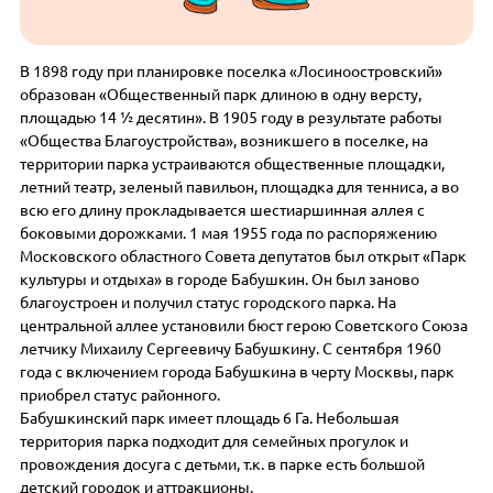
В 1898 году при планировке поселка «Лосиноостровский»
образован «Общественный парк длиною в одну версту,
площадью 14 ½ десятин». В 1905 году в результате работы
«Общества Благоустройства», возникшего в поселке, на
территории парка устраиваются общественные площадки,
летний театр, зеленый павильон, площадка для тенниса, а во
всю его длину прокладывается шестиаршинная аллея с
боковыми дорожками. 1 мая 1955 года по распоряжению
Московского областного Совета депутатов был открыт «Парк
культуры и отдыха» в городе Бабушкин. Он был заново
благоустроен и получил статус городского парка. На
центральной аллее установили бюст герою Советского Союза
летчику Михаилу Сергеевичу Бабушкину. С сентября 1960
года с включением города Бабушкина в черту Москвы, парк
приобрел статус районного.
Бабушкинский парк имеет площадь 6 Га. Небольшая
территория парка подходит для семейных прогулок и
провождения досуга с детьми, т.к. в парке есть большой
детский городок и аттракционы.