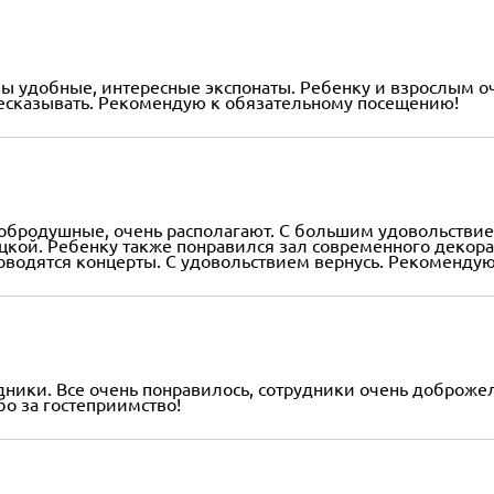
 удобные, интересные экспонаты. Ребенку и взрослым оч
ресказывать. Рекомендую к обязательному посещению!
обродушные, очень располагают. С большим удовольствие
кой. Ребенку также понравился зал современного декорат
роводятся концерты. С удовольствием вернусь. Рекоменду
здники. Все очень понравилось, сотрудники очень доброж
бо за гостеприимство!