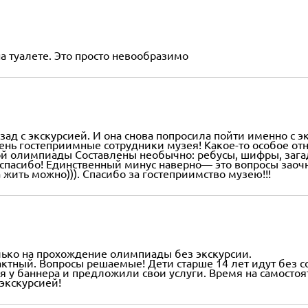
на туалете. Это просто невообразимо
ад с экскурсией. И она снова попросила пойти именно с 
чень гостеприимные сотрудники музея! Какое-то особое от
ой олимпиады Составлены необычно: ребусы, шифры, загад
спасибо! Единственный минус наверно— это вопросы заочн
жить можно))). Спасибо за гостеприимство музею!!!
олько на прохождение олимпиады без экскурсии.
пактный. Вопросы решаемые! Дети старше 14 лет идут без
я у баннера и предложили свои услуги. Время на самосто
 экскурсией!