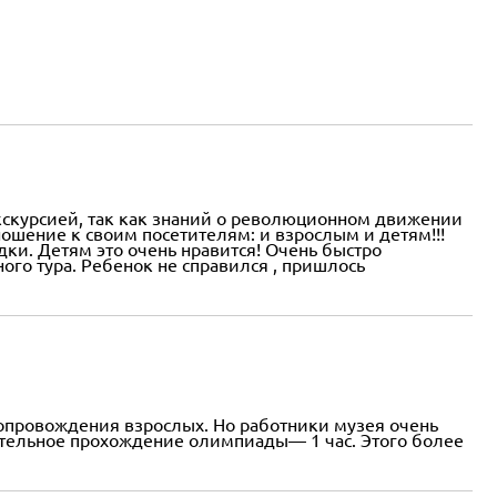
экскурсией, так как знаний о революционном движении
ношение к своим посетителям: и взрослым и детям!!!
ки. Детям это очень нравится! Очень быстро
ого тура. Ребенок не справился , пришлось
 сопровождения взрослых. Но работники музея очень
ятельное прохождение олимпиады— 1 час. Этого более