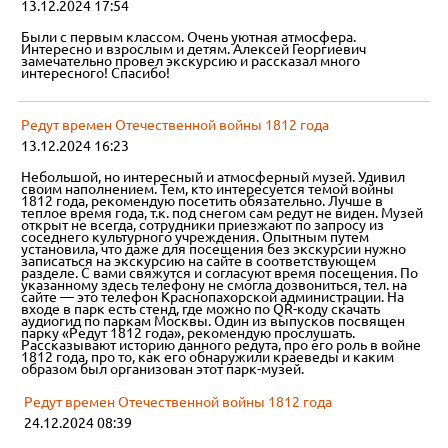
13.12.2024 17:54
Были с первым классом. Очень уютная атмосфера.
Интересно и взрослым и детям. Алексей Георгиевич
замечательно провел экскурсию и рассказал много
интересного! Спасибо!
Редут времен Отечественной войны 1812 года
13.12.2024 16:23
Небольшой, но интересный и атмосферный музей. Удивил
своим наполнением. Тем, кто интересуется темой войны
1812 года, рекомендую посетить обязательно. Лучше в
теплое время года, т.к. под снегом сам редут не виден. Музей
открыт не всегда, сотрудники приезжают по запросу из
соседнего культурного учреждения. Опытным путем
установила, что даже для посещения без экскурсии нужно
записаться на экскурсию на сайте в соответствующем
разделе. С вами свяжутся и согласуют время посещения. По
указанному здесь телефону не смогла дозвониться, тел. на
сайте — это телефон Краснопахорской администрации. На
входе в парк есть стенд, где можно по QR-коду скачать
аудиогид по паркам Москвы. Один из выпусков посвящен
парку «Редут 1812 года», рекомендую прослушать.
Рассказывают историю данного редута, про его роль в войне
1812 года, про то, как его обнаружили краеведы и каким
образом был организован этот парк-музей.
Редут времен Отечественной войны 1812 года
24.12.2024 08:39