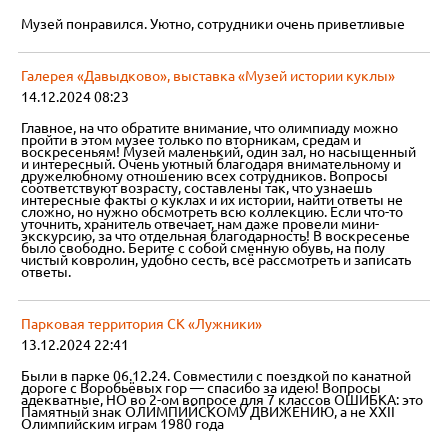
Музей понравился. Уютно, сотрудники очень приветливые
Галерея «Давыдково», выставка «Музей истории куклы»
14.12.2024 08:23
Главное, на что обратите внимание, что олимпиаду можно
пройти в этом музее только по вторникам, средам и
воскресеньям! Музей маленький, один зал, но насыщенный
и интересный. Очень уютный благодаря внимательному и
дружелюбному отношению всех сотрудников. Вопросы
соответствуют возрасту, составлены так, что узнаешь
интересные факты о куклах и их истории, найти ответы не
сложно, но нужно обсмотреть всю коллекцию. Если что-то
уточнить, хранитель отвечает, нам даже провели мини-
экскурсию, за что отдельная благодарность! В воскресенье
было свободно. Берите с собой сменную обувь, на полу
чистый ковролин, удобно сесть, всё рассмотреть и записать
ответы.
Парковая территория СК «Лужники»
13.12.2024 22:41
Были в парке 06.12.24. Совместили с поездкой по канатной
дороге с Воробьёвых гор — спасибо за идею! Вопросы
адекватные, НО во 2-ом вопросе для 7 классов ОШИБКА: это
Памятный знак ОЛИМПИЙСКОМУ ДВИЖЕНИЮ, а не XXII
Олимпийским играм 1980 года