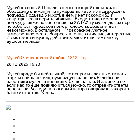
Музей отличный. Попали в него со второй попытки: не
обращайте внимания на нумерацию квартир над входом в
подъезд. Подъезд 5-й, хоть в нем и нет искомой 52-й
квартиры, если верить табличке. Входить надо именно в 5
подъезд. Также по состоянию на 27.12.25 у музея до сих пор
не работает городской номер телефона, дозвониться
невозможно. В остальном — прекрасное, уютное
атмосферное место. Вопросы вполне логичные, интересные.
И смотрители музея, действительно, очень вежливые,
душевные люди!
Музей Отечественной войны 1812 года
28.12.2025 16:23
Музей вроде бы небольшой, но вопросы сложные, искать
ответы очень тяжело, нумерации залов нет. Если бы не
работники музея, и половины бы не нашли. И да, инета нет,
если как-то еще подключиться можно, то отправить ответы
нереально. Все идут в торговый центр копировать задорого
бланки ответов. Жесть.