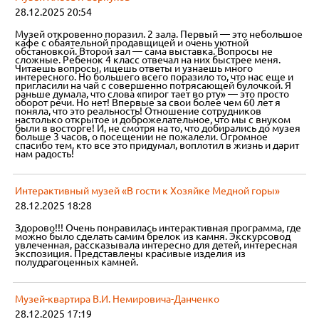
28.12.2025 20:54
Музей откровенно поразил. 2 зала. Первый — это небольшое
кафе с обаятельной продавщицей и очень уютной
обстановкой. Второй зал — сама выставка. Вопросы не
сложные. Ребенок 4 класс отвечал на них быстрее меня.
Читаешь вопросы, ищешь ответы и узнаешь много
интересного. Но большего всего поразило то, что нас еще и
пригласили на чай с совершенно потрясающей булочкой. Я
раньше думала, что слова «пирог тает во рту» — это просто
оборот речи. Но нет! Впервые за свои более чем 60 лет я
поняла, что это реальность! Отношение сотрудников
настолько открытое и доброжелательное, что мы с внуком
были в восторге! И, не смотря на то, что добирались до музея
больше 3 часов, о посещении не пожалели. Огромное
спасибо тем, кто все это придумал, воплотил в жизнь и дарит
нам радость!
Интерактивный музей «В гости к Хозяйке Медной горы»
28.12.2025 18:28
Здорово!!! Очень понравилась интерактивная программа, где
можно было сделать самим брелок из камня. Экскурсовод
увлеченная, рассказывала интересно для детей, интересная
экспозиция. Представлены красивые изделия из
полудрагоценных камней.
Музей-квартира В.И. Немировича-Данченко
28.12.2025 17:19