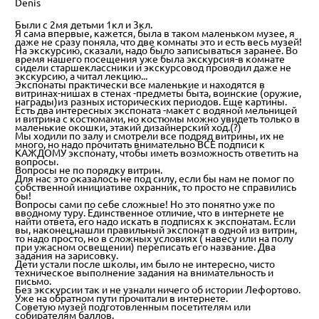
Denis
Были с 2мя детьми 1кл и 3кл.
Я сама впервые, кажется, была в таком маленьком музее, я
даже не сразу поняла, что две комнаты это и есть весь музей!
На экскурсию, сказали, надо было записываться заранее. Во
время нашего посещения уже была экскурсия-в комнате
сидели старшеклассники и экскурсовод проводил даже не
экскурсию, а читал лекцию...
Экспонаты практически все маленькие и находятся в
витринах-нишах в стенах -предметы быта, воинские (оружие,
награды)из разных исторических периодов. Еще картины.
Есть два интересных экспоната -макет с водяной мельницей
и витрина с костюмами, но костюмы можно увидеть только в
маленькие окошки, этакий дизайнерский ход.(?)
Мы ходили по залу и смотрели все подряд витрины, их не
много, но надо прочитать внимательно ВСЕ подписи к
КАЖДОМУ экспонату, чтобы иметь возможность ответить на
вопросы.
Вопросы не по порядку витрин.
Для нас это оказалось не под силу, если бы нам не помог по
собственной инициативе охранник, то просто не справились
бы!
Вопросы сами по себе сложные! Но это понятно уже по
вводному туру. Единственное отличие, что в интернете не
найти ответа, его надо искать в подписях к экспонатам. Если
вы, наконец,нашли правильный экспонат в одной из витрин,
то надо просто, но в сложных условиях ( навесу или на полу
при ужасном освещении) переписать его название. Два
задания на зарисовку.
Дети устали после школы, им было не интересно, чисто
техническое выполнение задания на внимательность и
письмо.
Без экскурсии так и не узнали ничего об истории Лефортово.
Уже на обратном пути прочитали в интернете.
Советую музей подготовленным посетителям или
собирателям баллов.