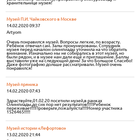
хранительнице музея!
Музей П.И. Чайковского в Москве
14.02.2020 09:37
Artyom
Очень понравился музей. Вопросы легкие, по возрасту.
Ребёнок отвечал сам. Залы пронумерованы. Сотрудник
музея перед началом олимпиады уточнила на что обратить
внимание. Изначально мы не собирались в этот музей, но
были рядом, и в музее нам дали ещё и приглашение. Баллы
выставили уже на следующий день! За что Большое Спасибо!
Даже фотографию дольше рассматривали. Музей очень
понравился!
Музей пряника
14.02.2020 07:43
Здраствуйте,01.02.20 посетили музей,в рамках
Олимпиады,до сих пор нет результатов!!!!!Ребенок
переживает!!!Проверьте,пожалуйста!!!!Номер участника
1526465!!!!!
Музей истории «Лефортово»
13.02.2020 21:44