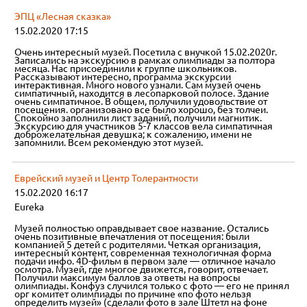
ЭПЦ «Лесная сказка»
15.02.2020 17:15
Очень интересный музей. Посетила с внучкой 15.02.2020г.
Записались на экскурсию в рамках олимпиады за полтора
месяца. Нас присоединили к группе школьников.
Рассказывают интересно, программа экскурсии
интерактивная. Много нового узнали. Сам музей очень
симпатичный, находится в лесопарковой полосе. Здание
очень симпатичное. В общем, получили удовольствие от
посещения. организовано все было хорошо, без толчеи.
Спокойно заполнили лист заданий, получили магнитик.
Экскурсию для участников 5-7 классов вела симпатичная
доброжелательная девушка; к сожалению, имени не
запомнили. Всем рекомендую этот музей.
Еврейский музей и Центр Толерантности
15.02.2020 16:17
Eureka
Музей полностью оправдывает свое название. Остались
очень позитивные впечатления от посещения: были
компанией 5 детей с родителями. Четкая организация,
интересный контент, современная технологичная форма
подачи инфо. 4D-фильм в первом зале — отличное начало
осмотра. Музей, где многое движется, говорит, отвечает.
Получили максимум баллов за ответы на вопросы
олимпиады. Конфуз случился только с фото — его не принял
орг комитет олимпиады по причине «по фото нельзя
определить музей» (сделали фото в зале Штетл на фоне