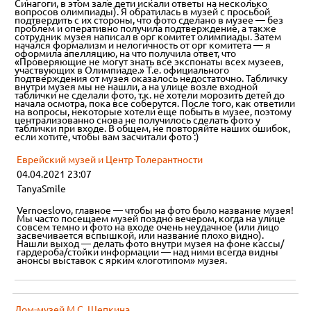
Синагоги, в этом зале дети искали ответы на несколько
вопросов олимпиады). Я обратилась в музей с просьбой
подтвердить с их стороны, что фото сделано в музее — без
проблем и оперативно получила подтверждение, а также
сотрудник музея написал в орг комитет олимпиады. Затем
начался формализм и нелогичность от орг комитета — я
оформила апелляцию, на что получила ответ, что
«Проверяющие не могут знать все экспонаты всех музеев,
участвующих в Олимпиаде.» Т.е. официального
подтверждения от музея оказалось недостаточно. Табличку
внутри музея мы не нашли, а на улице возле входной
таблички не сделали фото, т.к. не хотели морозить детей до
начала осмотра, пока все соберутся. После того, как ответили
на вопросы, некоторые хотели еще побыть в музее, поэтому
централизованно снова не получилось сделать фото у
таблички при входе. В общем, не повторяйте наших ошибок,
если хотите, чтобы вам засчитали фото :)
Еврейский музей и Центр Толерантности
04.04.2021 23:07
TanyaSmile
Vernoeslovo, главное — чтобы на фото было название музея!
Мы часто посещаем музей поздно вечером, когда на улице
совсем темно и фото на входе очень неудачное (или лицо
засвечивается вспышкой, или название плохо видно).
Нашли выход — делать фото внутри музея на фоне кассы/
гардероба/стойки информации — над ними всегда видны
анонсы выставок с ярким «логотипом» музея.
Дом-музей М.С. Щепкина