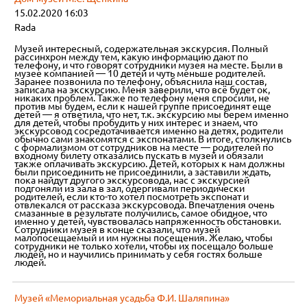
15.02.2020 16:03
Rada
Музей интересный, содержательная экскурсия. Полный
рассинхрон между тем, какую информацию дают по
телефону, и что говорят сотрудники музея на месте. Были в
музее компанией — 10 детей и чуть меньше родителей.
Заранее позвонила по телефону, объяснила наш состав,
записала на экскурсию. Меня заверили, что всё будет ок,
никаких проблем. Также по телефону меня спросили, не
против мы будем, если к нашей группе присоединят еще
детей — я ответила, что нет, т.к. экскурсию мы берем именно
для детей, чтобы пробудить у них интерес и знаем, что
экскурсовод сосредотачивается именно на детях, родители
обычно сами знакомятся с экспонатами. В итоге, столкнулись
с формализмом от сотрудников на месте — родителей по
входному билету отказались пускать в музей и обязали
также оплачивать экскурсию. Детей, которых к нам должны
были присоединить не присоединили, а заставили ждать,
пока найдут другого экскурсовода, нас с экскурсией
подгоняли из зала в зал, одергивали периодически
родителей, если кто-то хотел посмотреть экспонат и
отвлекался от рассказа экскурсовода. Впечатления очень
смазанные в результате получились, самое обидное, что
именно у детей, чувствовалась напряженность обстановки.
Сотрудники музея в конце сказали, что музей
малопосещаемый и им нужны посещения. Желаю, чтобы
сотрудники не только хотели, чтобы их посещало больше
людей, но и научились принимать у себя гостях больше
людей.
Музей «Мемориальная усадьба Ф.И. Шаляпина»