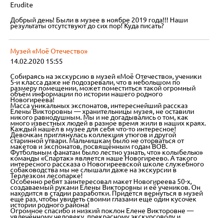
Erudite
Добрый день! Были в музее в ноябре 2019 года!!! Наши
результаты отсутствуют до сих пор! Куда писать?
Музей «Моё Отечество»
14.02.2020 15:55
Собираясь на экскурсию в музей «Моё Отечество», ученики
5-и класса даже не подозревали, что в небольшом по
размеру помещении, может поместиться такой огромный
объём информации по истории нашего родного
Новогиреева!
Масса уникальных экспонатов, интереснейший рассказ
Елены Викторовны — хранительницы музея, не оставили
никого равнодушным. Мы и не догадывались о том, как
много известных людей в разное время жили в наших краях.
Каждый нашёл в музее для себя что-то интересное!
Девочкам приглянулась коллекция утюгов и другой
старинной утвари. Мальчишкам было не оторваться от
макетов и экспонатов, посвящённым годам ВОВ.
Футбольным фанатам было лестно узнать, что» колыбелью»
команды «Спартак» является наше Новогиреево. А такого
интересного рассказа о Новогиреевской школе служебного
собаководства мы не слышали даже на экскурсии в
Терлезком лесопарке!
Особенно ребят заинтересовал макет Новогиреева 50-х,
создаваемый руками Елены Викторовны и её учеников. Он
находится в стадии разработки. Придётся вернуться в музей
ещё раз, чтобы увидеть своими глазами ещё один кусочек
истории родного района!
Огромное спасибо и низкий поклон Елене Викторовне —
увлечённому человеку, прекрасному экскурсоводу и