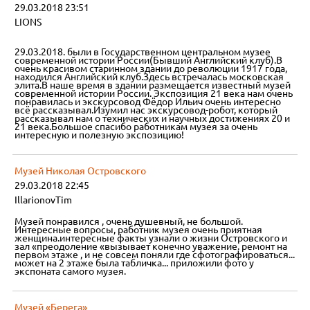
29.03.2018 23:51
LIONS
29.03.2018. были в Государственном центральном музее
современной истории России(Бывший Английский клуб).В
очень красивом старинном здании до революции 1917 года,
находился Английский клуб.Здесь встречалась московская
элита.В наше время в здании размещается известный музей
современной истории России. Экспозиция 21 века нам очень
понравилась и экскурсовод Фёдор Ильич очень интересно
всё рассказывал.Изумил нас экскурсовод-робот, который
рассказывал нам о технических и научных достижениях 20 и
21 века.Большое спасибо работникам музея за очень
интересную и полезную экспозицию!
Музей Николая Островского
29.03.2018 22:45
IllarionovTim
Музей понравился , очень душевный, не большой.
Интересные вопросы, работник музея очень приятная
женщина.интересные факты узнали о жизни Островского и
зал «преодоление «вызывает конечно уважение. ремонт на
первом этаже , и не совсем поняли где сфотографироваться...
может на 2 этаже была табличка... приложили фото у
экспоната самого музея.
Музей «Берега»