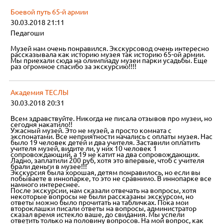
Боевой путь 65-й армии
30.03.2018 21:11
Педагоши
Музей нам очень понравился. Экскурсовод очень интересно
рассказывала как историю музея так историю 65-ой армии.
Мы приехали сюда на олимпиаду музеи парки усадьбы. Еще
раз огромное спасибо за экскурсию!!!!
Академия ТЕСЛЫ
30.03.2018 20:31
Всем здравствуйте. Никогда не писала отзывов про музеи, но
сегодня накатило!!
Ужасный музей. Это не музей, а просто комната с
экспонатами. Все неприятности начались с оплаты музея. Нас
было 19 человек детей и два учителя. Заставили оплатить
учителя музей, видите ли, у них 10 человек 1
сопровождающий, а 19 не катит на два сопровождающих.
Ладно, заплатили 200 руб, хотя это впервые, чтоб с учителя
брали деньги в музее!!!
Экскурсия была хорошая, детям понравилось, но если вы
побываете в иннопарке, то это не сравнимо. В иннопарке все
намного интереснее.
После экскурсии, нам сказали отвечать на вопросы, хотя
некоторые вопросы не были рассказаны экскурсом, но
ответы можно было прочитать на табличках. Пока мои
второклашки писали ответы на вопросы, администратор
сказал время истекло ваше, до свидания. Мы успели
ответить только на половину вопросов. На мой вопрос, как