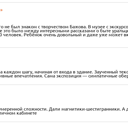
ы»
ого не был знаком с творчеством Бажова. В музее с экску
е это было между интересными рассказами о быте уральце
 человек. Ребёнок очень довольный и даже уже может вкр
а каждом шагу, начиная от входа в здание. Заученный тек
вные впечатления. Сама экспозиция — симпатичные оберт
меренной сложности. Дали магнитики-шестигранники. А де
 личном кабинете