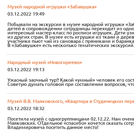
Музей народной игрушки «Забавушка»
03.12.2022 19:49
Побывали на экскурсии в музее народной игрушки «За
детей в сопровождении сотрудницы переходит из одно
интересный мастер-класс по росписи игрушек. Дети у
из других стран. В музее есть игрушки из ткани и дер
участники пьют чай из самовара с пряниками и баранк
В «Забавушке» есть несколько тематических экскурси
Народный музей «Новогиреево»
03.12.2022 19:13
Ужасный заочный тур!! Какой «умный» человек его сос
Советую думать головой при составлении вопросов, чт
Музей В.В. Маяковского, «Квартира в Студенецком пер
03.12.2022 18:32
Посетила музей с одногруппницами 02.12.22. Нам очен
Маяковских. ОТдельное «спасибо» хочется сказать со
Владимировича посетить данное место!