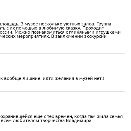
лощадь. В музее несколько уютных залов. Группа
ать с их помощью в любимую сказку. Проходит
 России. Можно познакомиться с глиняными игрушками
атических мероприятиях. В заключении экскурсии
к вообще лишние. идти желания в музей нет!!
сохранившейся еще с тех времен, когда там жила семья
ем всем любителям творчества Владимира