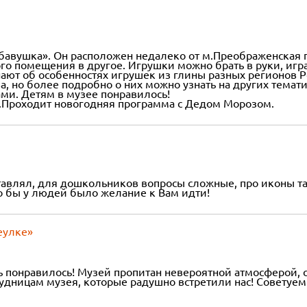
бавушка». Он расположен недалеко от м.Преображенская п
го помещения в другое. Игрушки можно брать в руки, игр
знают об особенностях игрушек из глины разных регионов
ева, но более подробно о них можно узнать на других тем
ами. Детям в музее понравилось!
й.Проходит новогодняя программа с Дедом Морозом.
тавлял, для дошкольников вопросы сложные, про иконы та
о бы у людей было желание к Вам идти!
еулке»
ь понравилось! Музей пропитан невероятной атмосферой, 
трудницам музея, которые радушно встретили нас! Совету