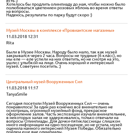
есть :)
Хотелось бы продлить олимпиаду до мая, чтобы можно было
полюбоваться цветением розовых яблонь во время ответы
на вопросы.
Надеюсь, результаты по парку будут скоро :)
Музей Москвы в комплексе «Провиантские магазины»
11.03.2018 12:31
Rita
Были в Музее Москвы. Народу было мало, так как музей
закрывался через 2 часа. Вопросы не трудные (6 класс), но
мы еле — еле успели на них ответить, но не смотря на это,
ушли с улыбкой на лице. Очень хороший и интересный
музей. Советуем посетить. :)
Центральный музей Вооруженных Сил
11.03.2018 11:17
TanyaSmile
Сегодня посетили Музей Вооруженных Сил — очень
понравилось! За один раз конечно всё внимательно не
осмотришь, огромный музейный фонд, прекрасное
оформление залов. Часть экспозиции изучали внимательнее,
в некоторых залах не задерживались, только отвечали на
вопросы Олимпиады. Для дочки-пятиклассницы слишком
много информации на одно посещение, но не устала, музей
оценила намного интересней Музея Победы. Обязательно
пойдем еще вне олимпиады.