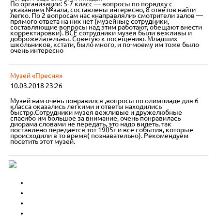
По организации: 5-7 класс — вопросы по порядку с
указанием №зала, составлены интересно, 8 ответов найти
легко. По 2 вопросам нас «направляли» смотрители залов —
прямого ответа на них нет (музейные сотрудники,
составляющие вопросы над этим работают, обещают внести
корректировки). ВСЕ сотрудники музея были вежливы и
доброжелательны. Советую к посещению. Младших
школьников, кстати, было много, и по-моему им тоже было
очень интересно
Музей «Пресня»
10.03.2018 23:26
Музей нам очень понравился ,вопросы по олимпиаде для 6
класса оказались легкими и ответы находились
быстро.Сотрудники музея вежливые и дружелюбные
спасибо им большое за внимание, очень понравилась
диорама словами не передать, это надо видеть, так
поставлено передается тот 1905г и все события, которые
происходили в то время( познавательно). Рекомендуем
посетить этот музей.