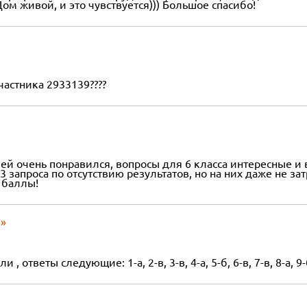
м живой, и это чувствуется))) Большое спасибо!
частника 2933139????
ей очень понравился, вопросы для 6 класса интересные и 
 3 запроса по отсутствию результатов, но на них даже не за
ь баллы!
ы»
, ответы следующие: 1-а, 2-в, 3-в, 4-а, 5-б, 6-в, 7-в, 8-а, 