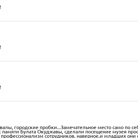
!
!
!
валы, городские пробки...Замечательное место само по се
 к памяти Булата Окуджавы, сделали посещение музея про
 профессионализм сотрудников, наверное,и младших они с