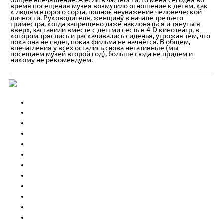
общее впечатление. А если в частности, то меня сегодня во
время посещения музея возмутило отношение к детям, как
к людям второго сорта, полное неуважение человеческой
личности. Руководителя, женщину в начале третьего
триместра, когда запрещено даже наклоняться и тянуться
вверх, заставили вместе с детьми сесть в 4-D кинотеатр, в
котором тряслись и раскачивались сиденья, угрожая тем, что
пока она не сядет, показ фильма не начнётся. В общем,
впечатления у всех остались снова негативные (мы
посещаем музей второй год), больше сюда не придем и
никому не рекомендуем.