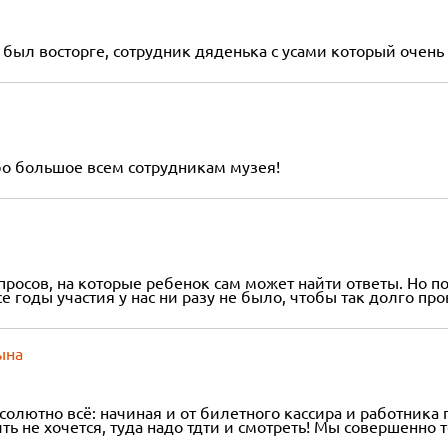
 был восторге, сотрудник дяденька с усами который очен
бо большое всем сотрудникам музея!
росов, на которые ребенок сам может найти ответы. Но по
е годы участия у нас ни разу не было, чтобы так долго про
ына
солютно всё: начиная и от билетного кассира и работника
ть не хочется, туда надо тдти и смотреть! Мы совершенно 