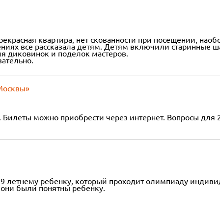
рекрасная квартира, нет скованности при посещении, наобо
ниях все рассказала детям. Детям включили старинные ша
ия диковинок и поделок мастеров.
зательно.
Москвы»
. Билеты можно приобрести через интернет. Вопросы для 2
 9 летнему ребенку, который проходит олимпиаду индивиду
ы они были понятны ребенку.