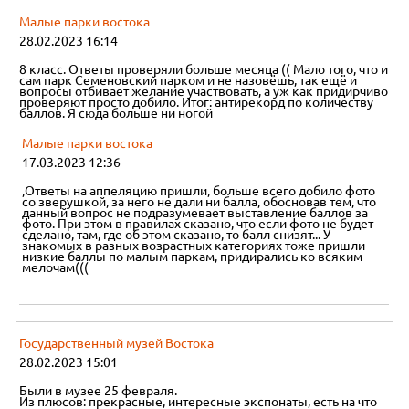
Малые парки востока
28.02.2023 16:14
8 класс. Ответы проверяли больше месяца (( Мало того, что и
сам парк Семеновский парком и не назовёшь, так ещё и
вопросы отбивает желание участвовать, а уж как придирчиво
проверяют просто добило. Итог: антирекорд по количеству
баллов. Я сюда больше ни ногой
Малые парки востока
17.03.2023 12:36
,Ответы на аппеляцию пришли, больше всего добило фото
со зверушкой, за него не дали ни балла, обосновав тем, что
данный вопрос не подразумевает выставление баллов за
фото. При этом в правилах сказано, что если фото не будет
сделано, там, где об этом сказано, то балл снизят... У
знакомых в разных возрастных категориях тоже пришли
низкие баллы по малым паркам, придирались ко всяким
мелочам(((
Государственный музей Востока
28.02.2023 15:01
Были в музее 25 февраля.
Из плюсов: прекрасные, интересные экспонаты, есть на что