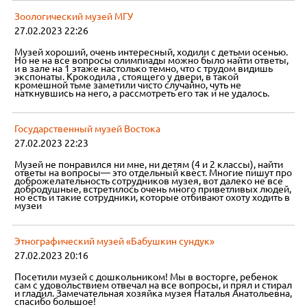
Зоологический музей МГУ
27.02.2023 22:26
Музей хороший, очень интересный, ходили с детьми осенью.
Но не на все вопросы олимпиады можно было найти ответы,
и в зале на 1 этаже настолько темно, что с трудом видишь
экспонаты. Крокодила , стоящего у двери, в такой
кромешной тьме заметили чисто случайно, чуть не
наткнувшись на него, а рассмотреть его так и не удалось.
Государственный музей Востока
27.02.2023 22:23
Музей не понравился ни мне, ни детям (4 и 2 классы), найти
ответы на вопросы— это отдельный квест. Многие пишут про
доброжелательность сотрудников музея, вот далеко не все
добродушные, встретилось очень много приветливых людей,
но есть и такие сотрудники, которые отбивают охоту ходить в
музеи
Этнографический музей «Бабушкин сундук»
27.02.2023 20:16
Посетили музей с дошкольником! Мы в восторге, ребенок
сам с удовольствием отвечал на все вопросы, и прял и стирал
и гладил. Замечательная хозяйка музея Наталья Анатольевна,
спасибо большое!