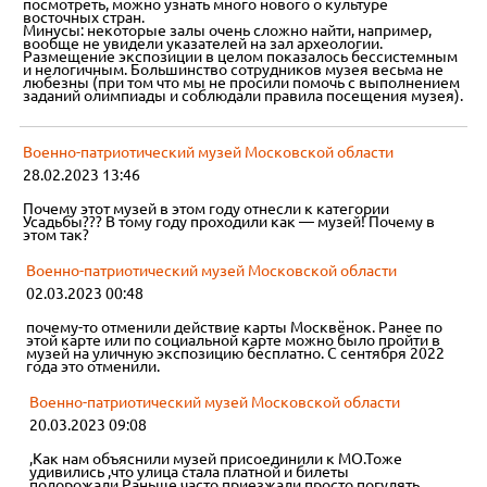
посмотреть, можно узнать много нового о культуре
восточных стран.
Минусы: некоторые залы очень сложно найти, например,
вообще не увидели указателей на зал археологии.
Размещение экспозиции в целом показалось бессистемным
и нелогичным. Большинство сотрудников музея весьма не
любезны (при том что мы не просили помочь с выполнением
заданий олимпиады и соблюдали правила посещения музея).
Военно-патриотический музей Московской области
28.02.2023 13:46
Почему этот музей в этом году отнесли к категории
Усадьбы??? В тому году проходили как — музей! Почему в
этом так?
Военно-патриотический музей Московской области
02.03.2023 00:48
почему-то отменили действие карты Москвёнок. Ранее по
этой карте или по социальной карте можно было пройти в
музей на уличную экспозицию бесплатно. С сентября 2022
года это отменили.
Военно-патриотический музей Московской области
20.03.2023 09:08
,Как нам объяснили музей присоединили к МО.Тоже
удивились ,что улица стала платной и билеты
подорожали.Раньше часто приезжали просто погулять.