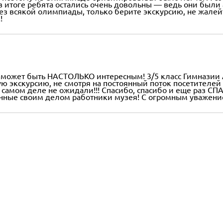
и в итоге ребята остались очень довольны — ведь они бы
ез всякой олимпиады, только берите экскурсию, не жалей
!
м может быть НАСТОЛЬКО интересным! 3/5 класс Гимназии 
ю экскурсию, не смотря на постоянный поток посетителей
на самом деле не ожидали!!! Спасибо, спасибо и еще раз 
нные своим делом работники музея! С огромным уважение