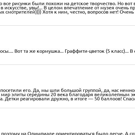
то все рисунки были похожи на детское творчество. Но вот
 в искусстве, увы!... В целом впечатление от музея очень
смотрителей)))) Хотя к ним, честно, вопросов нет! Очень
осы.... Вот та же кормушка... Граффити-цветок (5 класс)..
сетили его. Да, мы шли большой группой, да, нас немного 
 в мир элиты середины 20 века благодаря великолепным 
. Детки реагировали дружно, в итоге — 50 баллоов! Спасиб
 поэтому на Олимпиаде ориентироваться было легче. А сот