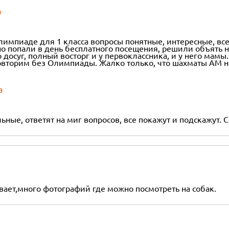
а
лимпиаде для 1 класса вопросы понятные, интересные, все
о попали в день бесплатного посещения, решили объять н
досуг, полный восторг и у первоклассника, и у него мамы.
торим без Олимпиады. Жалко только, что шахматы АМ на 
а
ьные, ответят на миг вопросов, все покажут и подскажут.
ает,много фотографий где можно посмотреть на собак.