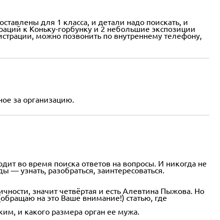
ставлены для 1 класса, и детали надо поискать, и
раций к Коньку-горбунку и 2 небольшие экспозиции
нистрации, можно позвонить по внутреннему телефону,
ное за организацию.
одит во время поиска ответов на вопросы. И никогда не
ды — узнать, разобраться, заинтересоваться.
чности, значит четвёртая и есть Алевтина Пыжова. Но
(обращаю на это Ваше внимание!) статью, где
ким, и какого размера орган ее мужа.