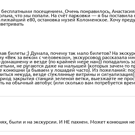
 бесплатными посещением. Очень понравилось, Анастасия 
льна, что мы попали. На счёт парковки — я бы поставила 
, ближайший е80, остановка музей Коломенское. Хочу пред
ыветривать
ав билеты ;) Думала, почему так мало билетов? На экскур
 «Век за веком с человеком», экскурсовод рассказала мн
о-домашнему и везде (по крайней мере нам)) попадались 
етьми, не ругаются даже на малышей (которых зачем-то п
е конюшни (а бываем у лошадей часто). Из пожеланий: по
ниться некуда, везде стеклянные витрины и сигнализация))
иод закрытия станций зеленой ветки, выезжайте не просто
есть на обычный автобус (или сколько вам потребуется вр
ях, были и на экскурсии. И НЕ пахнем. Может конюшня не