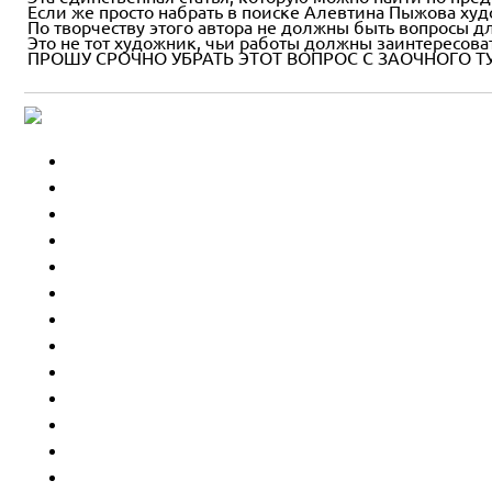
Если же просто набрать в поиске Алевтина Пыжова ху
По творчеству этого автора не должны быть вопросы дл
Это не тот художник, чьи работы должны заинтересова
ПРОШУ СРОЧНО УБРАТЬ ЭТОТ ВОПРОС С ЗАОЧНОГО ТУ