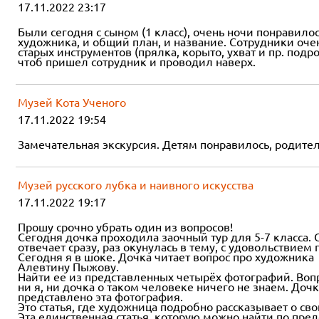
17.11.2022 23:17
Были сегодня с сыном (1 класс), очень ночи понравило
художника, и общий план, и название. Сотрудники оче
старых инструментов (прялка, корыто, ухват и пр. под
чтоб пришел сотрудник и проводил наверх.
Музей Кота Ученого
17.11.2022 19:54
Замечательная экскурсия. Детям понравилось, родител
Музей русского лубка и наивного искусства
17.11.2022 19:17
Прошу срочно убрать один из вопросов!
Сегодня дочка проходила заочный тур для 5-7 класса. 
отвечает сразу, раз окунулась в тему, с удовольствием
Сегодня я в шоке. Дочка читает вопрос про художника
Алевтину Пыжову.
Найти ее из представленных четырёх фотографий. Вопр
ни я, ни дочка о таком человеке ничего не знаем. Доч
представлено эта фотография.
Это статья, где художница подробно рассказывает о св
Эта единственная статья, которую можно найти по пре