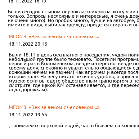
18.11.2022 16:19
Были сегодня с сыном-первоклассником на экскурсии с
только. Вопросы несложные и интересные, я очень дово
не очень много). Но пробок много, лучше на автобусе
имейте в виду, выбирая одежду, придется стирать и в
МГОМЗ. «Век за веком с человеком...»
18.11.2022 20:16
Были 18.11 в день бесплатного посещения, чудом пойм
небольшой группе было тесновато. Посетили программу
первый раз в Коломенском, везде интересно, везде п
своему делу, спокойно и уважительно общающиеся с д
конюшни ничем не пахнем) Как впрочем и всегда посл
втором зале. На весу писать не очень удобно, а присло
музею: если вы едете общественным транспортом в пер
смотрите, где какой КМ останавливается, и где перес
льда дорожкам).
МГОМЗ. «Век за веком с человеком...»
18.11.2022 19:55
, занимаемся верховой ездой, часто бываем на конюшн