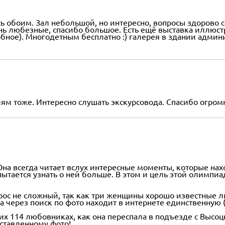
сь обоим. Зал небольшой, но интересно, вопросы здорово со
нь любезные, спасибо большое. Есть ещё выставка иллюст
робное). Многодетным бесплатно :) галерея в здании адми
ям тоже. Интересно слушать экскурсовода. Спасибо огром
Она всегда читает вслух интересные моменты, которые нах
 пытается узнать о ней больше. В этом и цель этой олимпиа
ос не сложный, так как три женщины хорошо известные ли
ка через поиск по фото находит в интернете единственную 
оих 114 любовниках, как она переспала в подъезде с Высоц
дставленному фото!