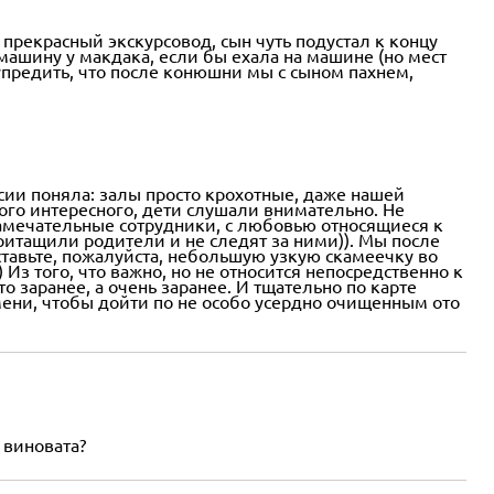
прекрасный экскурсовод, сын чуть подустал к концу
машину у макдака, если бы ехала на машине (но мест
упредить, что после конюшни мы с сыном пахнем,
сии поняла: залы просто крохотные, даже нашей
ого интересного, дети слушали внимательно. Не
замечательные сотрудники, с любовью относящиеся к
ритащили родители и не следят за ними)). Мы после
ставьте, пожалуйста, небольшую узкую скамеечку во
 Из того, что важно, но не относится непосредственно к
 заранее, а очень заранее. И тщательно по карте
емени, чтобы дойти по не особо усердно очищенным ото
 виновата?