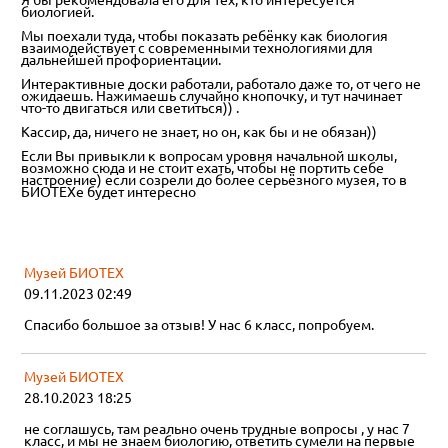
Я бы рекомендовала его для тех, кто интересуется
биологией.
Мы поехали туда, чтобы показать ребёнку как биология
взаимодействует с современными технологиями для
дальнейшей профориентации.
Интерактивные доски работали, работало даже то, от чего не
ожидаешь. Нажимаешь случайно кнопочку, и тут начинает
что-то двигаться или светиться)) .
Кассир, да, ничего не знает, но он, как бы и не обязан))
Если Вы привыкли к вопросам уровня начальной школы,
возможно сюда и не стоит ехать, чтобы не портить себе
настроение) если созрели до более серьёзного музея, то в
БИОТЕХе будет интересно
Музей БИОТЕХ
09.11.2023 02:49
Спасибо большое за отзыв! У нас 6 класс, попробуем.
Музей БИОТЕХ
28.10.2023 18:25
не соглашусь, там реально очень трудные вопросы , у нас 7
класс, и мы не знаем биологию, ответить сумели на первые